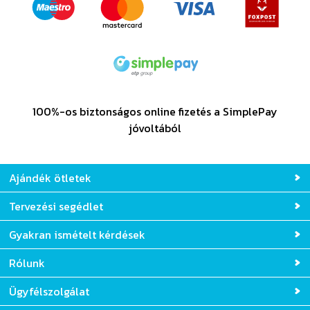
100%-os biztonságos online fizetés a SimplePay
jóvoltából
Ajándék ötletek
Tervezési segédlet
Gyakran ismételt kérdések
Rólunk
Ügyfélszolgálat