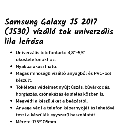
Samsung Galaxy J5 2017
(J530) vízálló tok univerzális
lila
leírása
Univerzális telefontartó 4,8”-5,5”
okostelefonokhoz.
Nyakba akasztható.
Magas minőségű vízálló anyagból és PVC-ből
készült.
Tökéletes védelmet nyújt úszás, búvárkodás,
horgászás, csónakázás és síelés közben is.
Megvédi a készüléket a beázástól.
Anyaga védi a telefon képernyőjét és lehetővé
teszi a készülék egyszerű használatát.
Mérete: 175*105mm