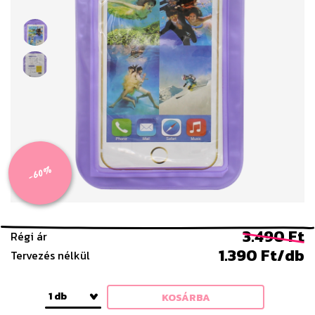
-60%
3.490 Ft
Régi ár
1.390 Ft/db
Tervezés nélkül
1 db
KOSÁRBA