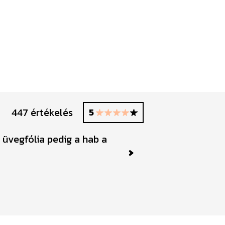
447 értékelés
5
 üvegfólia pedig a hab a
Next