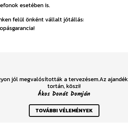
efonok esetében is.
en felül önként vállalt jótállás:
opásgarancia!
gyon jól megvalósították a tervezésem.Az ajandék
tortán, köszi!
Ákos Donát Domján
TOVÁBBI VÉLEMÉNYEK