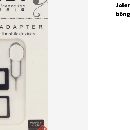
Jelen
böng