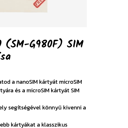
0 (SM-G980F) SIM
ása
atod a nanoSIM kártyát microSIM
rtyára és a microSIM kártyát SIM
ely segítségével könnyű kivenni a
ebb kártyákat a klasszikus