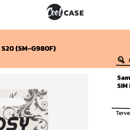
 S20 (SM-G980F)
Sam
SIM
Terve