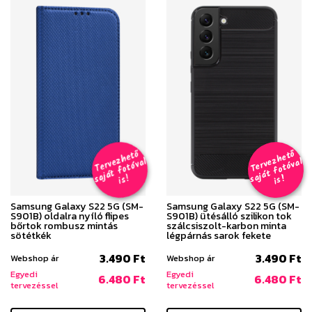
T
er
v
h
e
t
ő
aj
á
t
f
o
t
ó
v
i
s
T
er
v
h
e
t
ő
aj
á
t
f
o
t
ó
v
i
s
e
z
al
e
z
al
s
!
s
!
Samsung Galaxy S22 5G (SM-
Samsung Galaxy S22 5G (SM-
S901B) oldalra nyíló flipes
S901B) ütésálló szilikon tok
bőrtok rombusz mintás
szálcsiszolt-karbon minta
sötétkék
légpárnás sarok fekete
3.490 Ft
3.490 Ft
Webshop ár
Webshop ár
Egyedi
Egyedi
6.480 Ft
6.480 Ft
tervezéssel
tervezéssel