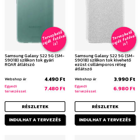
T
er
v
h
e
t
ő
aj
á
t
f
o
t
ó
v
i
s
T
er
v
h
e
t
ő
aj
á
t
f
o
t
ó
v
i
s
e
z
al
e
z
al
s
!
s
!
Samsung Galaxy S22 5G (SM-
Samsung Galaxy S22 5G (SM-
S901B) szilikon tok gyári
S901B) szilikon tok kivehető
ROAR átlátszó
ezüst csillámporos réteg
átlátszó
4.490 Ft
3.990 Ft
Webshop ár
Webshop ár
Egyedi
Egyedi
7.480 Ft
6.980 Ft
tervezéssel
tervezéssel
RÉSZLETEK
RÉSZLETEK
INDULHAT A TERVEZÉS
INDULHAT A TERVEZÉS