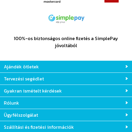
100%-os biztonságos online fizetés a SimplePay
jóvoltából
Ajándék ötletek
Tervezési segédlet
Gyakran ismételt kérdések
Rólunk
Ügyfélszolgálat
Szállítási és fizetési információk