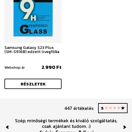
Samsung Galaxy S23 Plus
(SM-S916B) edzett üvegfólia
2.990 Ft
Webshop ár
RÉSZLETEK
447 értékelés
5
Szép, minőségi termékek és kiváló szolgáltatás,
csak ajánlani tudom. :)
Previous
Nex