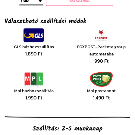
1 db
KOSÁRBA
Választható szállítási módok
GLS házhozszállítás
FOXPOST-Packeta group
1.890 Ft
automatába
990 Ft
Mpl házhozszállítás
Mpl postapont
1.990 Ft
1.490 Ft
Szállítás: 2-5 munkanap