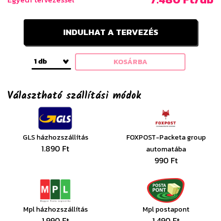
INDULHAT A TERVEZÉS
1 db
KOSÁRBA
Választható szállítási módok
GLS házhozszállítás
FOXPOST-Packeta group
1.890 Ft
automatába
990 Ft
Mpl házhozszállítás
Mpl postapont
1.990 Ft
1.490 Ft