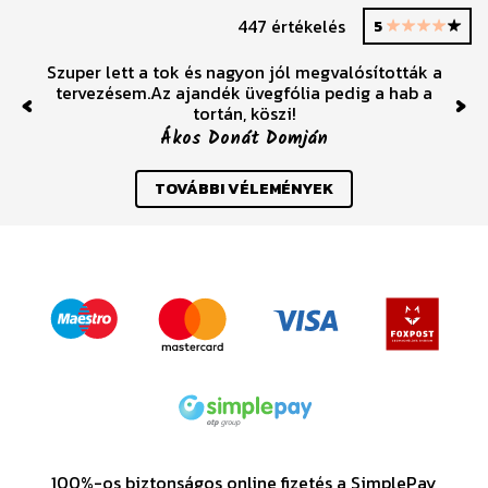
447 értékelés
5
Szuper lett a tok és nagyon jól megvalósították a
tervezésem.Az ajandék üvegfólia pedig a hab a
tortán, köszi!
Previous
Nex
Ákos Donát Domján
TOVÁBBI VÉLEMÉNYEK
100%-os biztonságos online fizetés a SimplePay