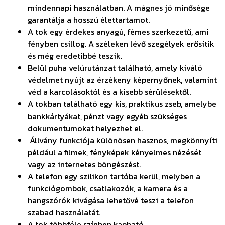
mindennapi használatban. A mágnes jó minősége
garantálja a hosszú élettartamot.
A tok egy érdekes anyagú, fémes szerkezetű, ami
fényben csillog. A széleken lévő szegélyek erősítik
és még eredetibbé teszik.
Belül puha velúrutánzat található, amely kiváló
védelmet nyújt az érzékeny képernyőnek, valamint
véd a karcolásoktól és a kisebb sérülésektől.
A tokban található egy kis, praktikus zseb, amelybe
bankkártyákat, pénzt vagy egyéb szükséges
dokumentumokat helyezhet el.
Állvány funkciója különösen hasznos, megkönnyíti
például a filmek, fényképek kényelmes nézését
vagy az internetes böngészést.
A telefon egy szilikon tartóba kerül, melyben a
funkciógombok, csatlakozók, a kamera és a
hangszórók kivágása lehetővé teszi a telefon
szabad használatát.
A tok többféle színben kapható.