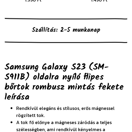
Szállítás: 2-5 munkanap
Samsung Galaxy S23 (SM-
S911B) oldalra nyíló flipes
bőrtok rombusz mintás fekete
leírása
Rendkívül elegáns és stílusos, erős mágnessel
rögzített tok.
A tok fő előnye a mágneses záródás a teljes
szélességben, ami rendkívül kényelmes a