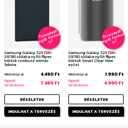
T
er
v
h
e
t
ő
aj
á
t
f
o
t
ó
v
i
s
T
er
v
h
e
t
ő
aj
á
t
f
o
t
ó
v
i
s
e
z
al
e
z
al
s
!
s
!
Samsung Galaxy S23 (SM-
Samsung Galaxy S23 (SM-
S911B) oldalra nyíló flipes
S911B) oldalra nyíló flipes
bőrtok rombusz mintás
bőrtok Smart Clear View
fekete
ezüst
4.490 Ft
1.990 Ft
Webshop ár
Webshop ár
Egyedi
Egyedi
7.480 Ft
4.990 Ft
tervezéssel
tervezéssel
RÉSZLETEK
RÉSZLETEK
INDULHAT A TERVEZÉS
INDULHAT A TERVEZÉS