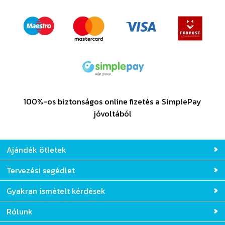
100%-os biztonságos online fizetés a SimplePay
jóvoltából
Ajándék ötletek
Tervezési segédlet
Gyakran ismételt kérdések
Rólunk