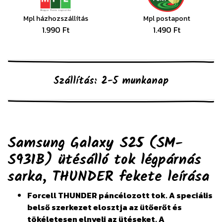
Mpl házhozszállítás
Mpl postapont
1.990 Ft
1.490 Ft
Szállítás: 2-5 munkanap
Samsung Galaxy S25 (SM-
S931B) ütésálló tok légpárnás
sarka, THUNDER fekete
leírása
Forcell THUNDER páncélozott tok. A speciális
belső szerkezet elosztja az ütőerőt és
tökéletesen elnyeli az ütéseket. A