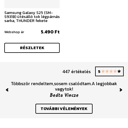
Samsung Galaxy S25 (SM-
S931B) ütésálló tok légpárnás
sarka, THUNDER fekete
5.490 Ft
Webshop ár
RÉSZLETEK
447 értékelés
5
Többször rendeltem,sosem csalódtam.A legjobbak
vagytok!
Previous
Nex
Beáta Vincze
TOVÁBBI VÉLEMÉNYEK