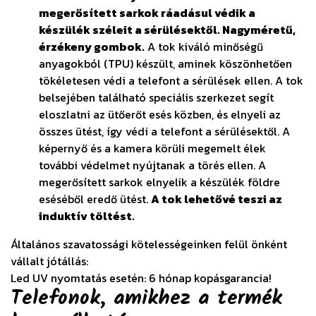
megerősített sarkok ráadásul védik a
készülék széleit a sérülésektől. Nagyméretű,
érzékeny gombok.
A tok kiváló minőségű
anyagokból (TPU) készült, aminek köszönhetően
tökéletesen védi a telefont a sérülések ellen. A tok
belsejében található speciális szerkezet segít
eloszlatni az ütőerőt esés közben, és elnyeli az
összes ütést, így védi a telefont a sérülésektől. A
képernyő és a kamera körüli megemelt élek
további védelmet nyújtanak a törés ellen. A
megerősített sarkok elnyelik a készülék földre
eséséből eredő ütést.
A tok lehetővé teszi az
induktív töltést.
Általános szavatossági kötelességeinken felül önként
vállalt jótállás:
Led UV nyomtatás esetén: 6 hónap kopásgarancia!
Telefonok, amikhez a termék