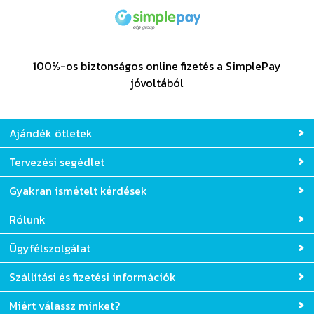
100%-os biztonságos online fizetés a SimplePay
jóvoltából
Ajándék ötletek
Tervezési segédlet
Gyakran ismételt kérdések
Rólunk
Ügyfélszolgálat
Szállítási és fizetési információk
Miért válassz minket?