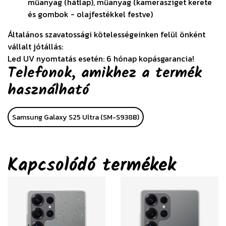
műanyag (hátlap), műanyag (kamerasziget kerete
és gombok - olajfestékkel festve)
Általános szavatossági kötelességeinken felül önként
vállalt jótállás:
Led UV nyomtatás esetén: 6 hónap kopásgarancia!
Telefonok, amikhez a termék
használható
Samsung Galaxy S25 Ultra (SM-S938B)
Kapcsolódó termékek