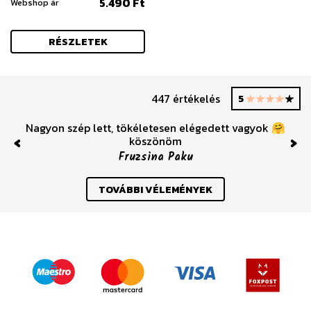
5.490 Ft
Webshop ár
RÉSZLETEK
447 értékelés
5
Nagyon szép lett, tökéletesen elégedett vagyok 🤗
köszönöm
Previous
Nex
Fruzsina Paku
TOVÁBBI VÉLEMÉNYEK