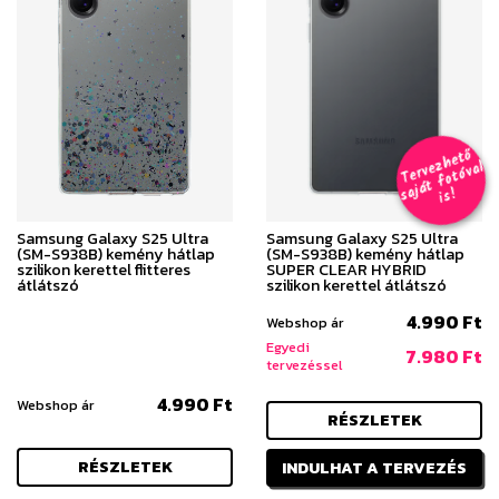
T
er
v
h
e
t
ő
aj
á
t
f
o
t
ó
v
i
s
e
z
al
s
!
Samsung Galaxy S25 Ultra
Samsung Galaxy S25 Ultra
(SM-S938B) kemény hátlap
(SM-S938B) kemény hátlap
szilikon kerettel flitteres
SUPER CLEAR HYBRID
átlátszó
szilikon kerettel átlátszó
4.990 Ft
Webshop ár
Egyedi
7.980 Ft
tervezéssel
4.990 Ft
Webshop ár
RÉSZLETEK
RÉSZLETEK
INDULHAT A TERVEZÉS