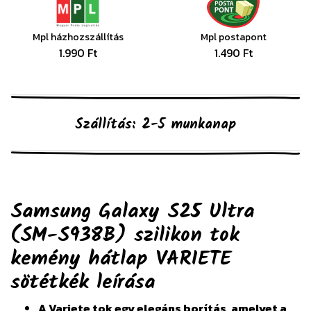
Mpl házhozszállítás
Mpl postapont
1.990 Ft
1.490 Ft
Szállítás: 2-5 munkanap
Samsung Galaxy S25 Ultra
(SM-S938B) szilikon tok
kemény hátlap VARIETE
sötétkék
leírása
A Variete tok egy elegáns borítás, amelyet a