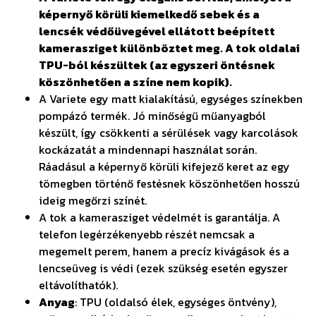
képernyő körüli kiemelkedő sebek és a
lencsék védőüvegével ellátott beépített
kamerasziget különböztet meg. A tok oldalai
TPU-ból készültek (az egyszeri öntésnek
köszönhetően a színe nem kopik).
A Variete egy matt kialakítású, egységes színekben
pompázó termék. Jó minőségű műanyagból
készült, így csökkenti a sérülések vagy karcolások
kockázatát a mindennapi használat során.
Ráadásul a képernyő körüli kifejező keret az egy
tömegben történő festésnek köszönhetően hosszú
ideig megőrzi színét.
A tok a kamerasziget védelmét is garantálja. A
telefon legérzékenyebb részét nemcsak a
megemelt perem, hanem a precíz kivágások és a
lencseüveg is védi (ezek szükség esetén egyszer
eltávolíthatók).
Anyag
: TPU (oldalsó élek, egységes öntvény),