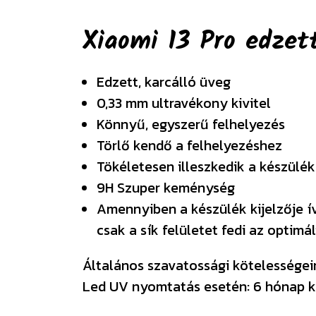
Xiaomi 13 Pro edzet
Edzett, karcálló üveg
0,33 mm ultravékony kivitel
Könnyű, egyszerű felhelyezés
Törlő kendő a felhelyezéshez
Tökéletesen illeszkedik a készülék
9H Szuper keménység
Amennyiben a készülék kijelzője í
csak a sík felületet fedi az optim
Általános szavatossági kötelességeink
Led UV nyomtatás esetén: 6 hónap k