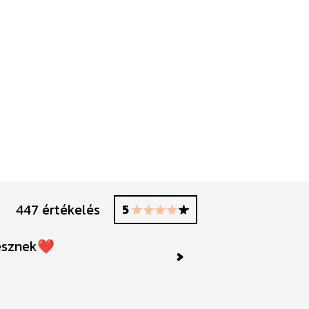
447 értékelés
5
lesznek❤️
Next