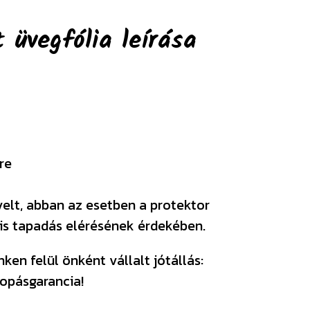
t üvegfólia
leírása
re
velt, abban az esetben a protektor
ális tapadás elérésének érdekében.
en felül önként vállalt jótállás:
opásgarancia!