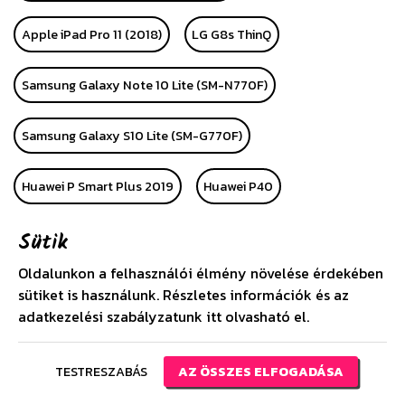
Apple iPad Pro 11 (2018)
LG G8s ThinQ
Samsung Galaxy Note 10 Lite (SM-N770F)
Samsung Galaxy S10 Lite (SM-G770F)
Huawei P Smart Plus 2019
Huawei P40
Sütik
Huawei P40 Pro
Alcatel 1 (OT-5033D)
LG K40S
Oldalunkon a felhasználói élmény növelése érdekében
Apple iPhone SE (2020)
Huawei P40 Lite
sütiket is használunk. Részletes információk és az
adatkezelési szabályzatunk
itt
olvasható el.
Huawei P40 Lite E
Samsung Galaxy A21 (SM-A210F)
TESTRESZABÁS
AZ ÖSSZES ELFOGADÁSA
Huawei Y6s (2019)
Xiaomi Redmi Note 9S