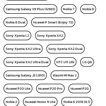
Samsung Galaxy S9 Plus (G965)
Nokia 7
Nokia 8
Nokia 8 Dual
Huawei P Smart (Enjoy 7S)
Sony Xperia L2
Sony Xperia XA2
Sony Xperia XA2 Ultra
Sony Xperia XA2 Dual
Sony Xperia XA2 Ultra Dual
HTC U11 Life
LG Q8
Samsung Galaxy J3 (J310)
Xiaomi Mi Max 2
Huawei P20 Lite
Huawei P20 Pro
Huawei P20
Nokia 2
Huawei Honor 9 Lite
Nokia 6 2018 (6.1)