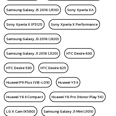
Samsung Galaxy J5 2016 (J510)
Sony Xperia XA
Sony Xperia X (F5121)
Sony Xperia X Performance
Samsung Galaxy J3 2016 (J320)
Samsung Galaxy J1 2016 (J120)
HTC Desire 630
HTC Desire 530
HTC Desire 825
Huawei P9 Plus (VIE-L09)
Huawei Y5 II
Huawei Y6 II Compact
Huawei Y6 Pro (Honor Play 5X)
LG X Cam (K580)
Samsung Galaxy J1 Mini (J105)