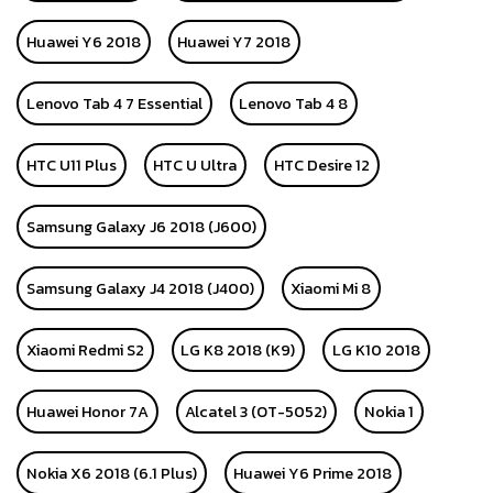
Huawei Y6 2018
Huawei Y7 2018
Lenovo Tab 4 7 Essential
Lenovo Tab 4 8
HTC U11 Plus
HTC U Ultra
HTC Desire 12
Samsung Galaxy J6 2018 (J600)
Samsung Galaxy J4 2018 (J400)
Xiaomi Mi 8
Xiaomi Redmi S2
LG K8 2018 (K9)
LG K10 2018
Huawei Honor 7A
Alcatel 3 (OT-5052)
Nokia 1
Nokia X6 2018 (6.1 Plus)
Huawei Y6 Prime 2018