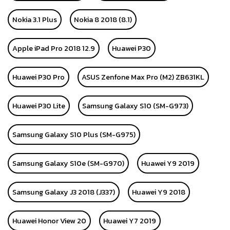
Nokia 3.1 Plus
Nokia 8 2018 (8.1)
Apple iPad Pro 2018 12.9
Huawei P30
Huawei P30 Pro
ASUS Zenfone Max Pro (M2) ZB631KL
Huawei P30 Lite
Samsung Galaxy S10 (SM-G973)
Samsung Galaxy S10 Plus (SM-G975)
Samsung Galaxy S10e (SM-G970)
Huawei Y9 2019
Samsung Galaxy J3 2018 (J337)
Huawei Y9 2018
Huawei Honor View 20
Huawei Y7 2019