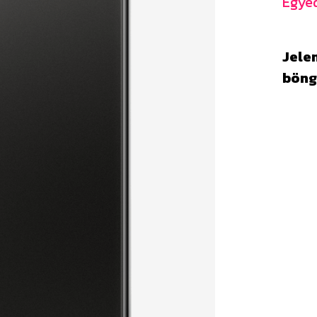
Egyed
Jelen
böng