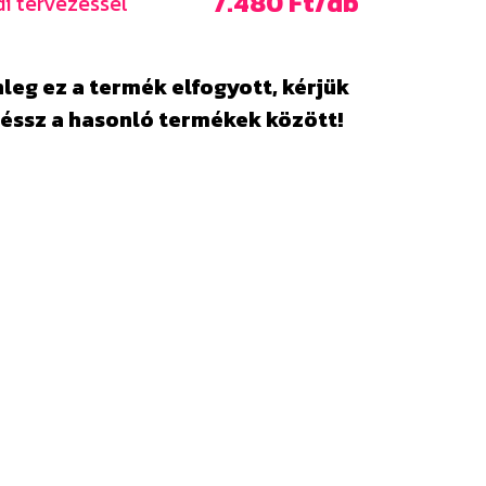
7.480 Ft/db
i tervezéssel
leg ez a termék elfogyott, kérjük
éssz a hasonló termékek között!