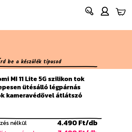
mi MI 11 Lite 5G szilikon tok
epesen ütésálló légpárnás
ok kameravédővel átlátszó
4.490 Ft/db
zés nélkül