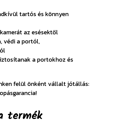
ndkívül tartós és könnyen
 kamerát az esésektől
, védi a portól,
ól
iztosítanak a portokhoz és
en felül önként vállalt jótállás:
opásgarancia!
a termék