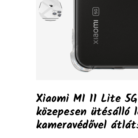
Xiaomi MI 11 Lite 5G
közepesen ütésálló 
kameravédővel átlá