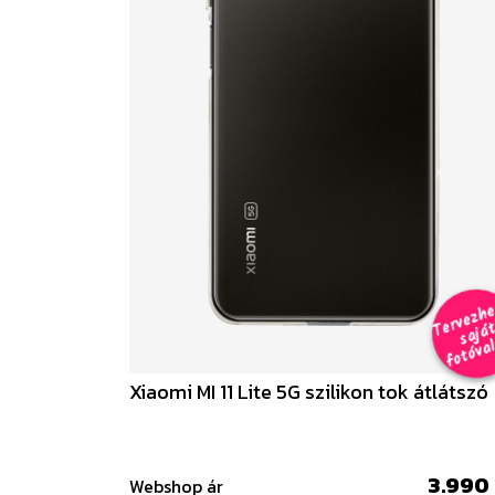
e
a
al 
Xiaomi MI 11 Lite 5G szilikon tok átlátszó
3.990 
Webshop ár