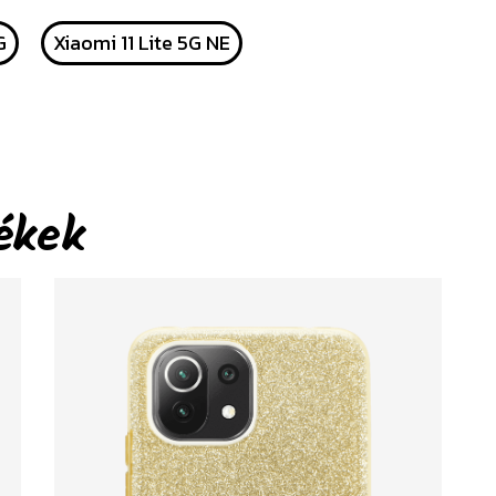
G
Xiaomi 11 Lite 5G NE
ékek