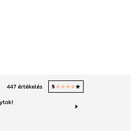
447 értékelés
5
ytok!
Millió kösz
Next