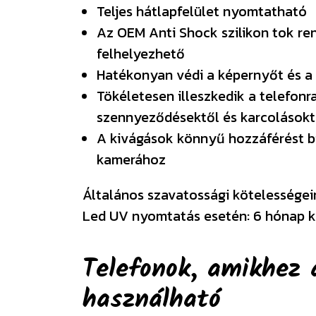
Teljes hátlapfelület nyomtatható
Az OEM Anti Shock szilikon tok re
felhelyezhető
Hatékonyan védi a képernyőt és a
Tökéletesen illeszkedik a telefonra
szennyeződésektől és karcolásokt
A kivágások könnyű hozzáférést b
kamerához
Általános szavatossági kötelességeink
Led UV nyomtatás esetén: 6 hónap k
Telefonok, amikhez 
használható