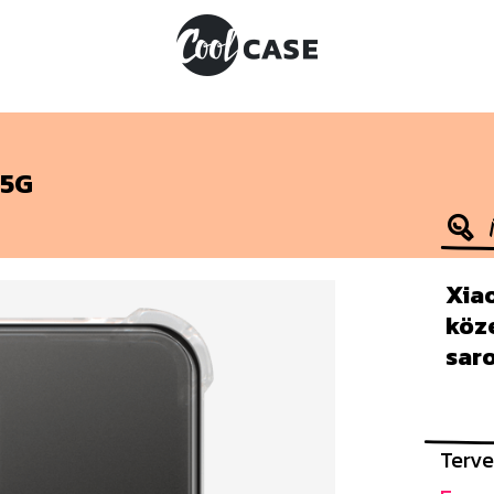
 5G
Xiao
köz
sar
Terve