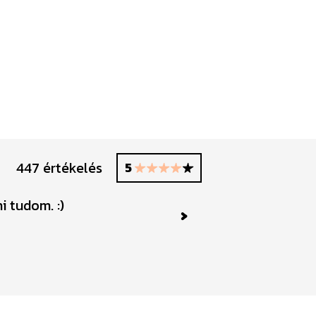
447 értékelés
5
i tudom. :)
Kiváló
Next