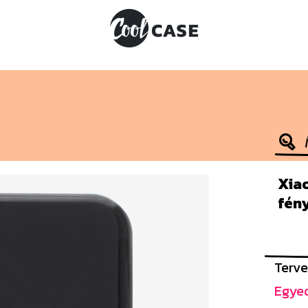
Xiao
fény
Terve
Egyed