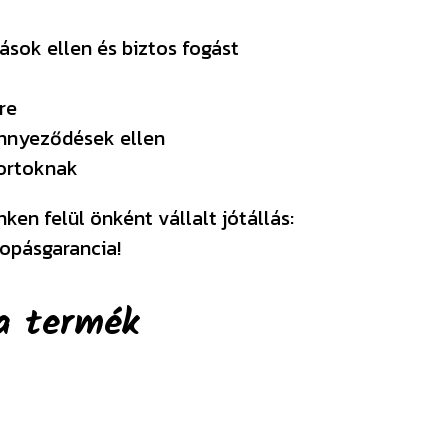
ások ellen és biztos fogást
re
ennyeződések ellen
portoknak
en felül önként vállalt jótállás:
opásgarancia!
a termék