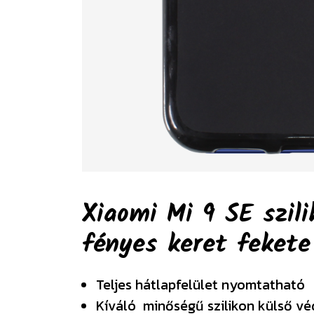
Xiaomi Mi 9 SE szil
fényes keret feket
Teljes hátlapfelület nyomtatható
Kíváló minőségű szilikon külső v