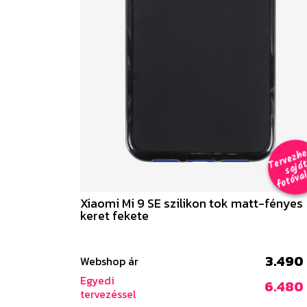
e
a
al 
Xiaomi Mi 9 SE szilikon tok matt-fényes
keret fekete
3.490 
Webshop ár
Egyedi
6.480 
tervezéssel