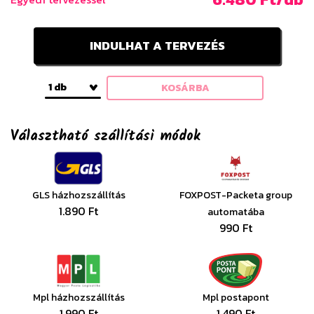
INDULHAT A TERVEZÉS
1 db
KOSÁRBA
Választható szállítási módok
GLS házhozszállítás
FOXPOST-Packeta group
1.890 Ft
automatába
990 Ft
Mpl házhozszállítás
Mpl postapont
1.990 Ft
1.490 Ft