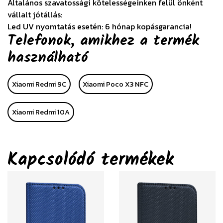
Általános szavatossági kötelességeinken felül önként
vállalt jótállás:
Led UV nyomtatás esetén: 6 hónap kopásgarancia!
Telefonok, amikhez a termék
használható
Xiaomi Redmi 9C
Xiaomi Poco X3 NFC
Xiaomi Redmi 10A
Kapcsolódó termékek