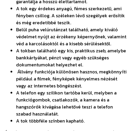
garantálja a hosszú élettartamot.
A tok egy érdekes anyagú, fémes szerkezetű, ami
fényben csillog. A széleken lévő szegélyek erősítik
és még eredetibbé teszik.
Belül puha velúrutánzat található, amely kiváló
védelmet nyújt az érzékeny képernyőnek, valamint
véd a karcolásoktól és a kisebb sérülésektől.
A tokban található egy kis, praktikus zseb, amelybe
bankkártyákat, pénzt vagy egyéb szükséges
dokumentumokat helyezhet el.
Állvány funkciója különösen hasznos, megkönnyíti
például a filmek, fényképek kényelmes nézését
vagy az internetes böngészést.
A telefon egy szilikon tartóba kerül, melyben a
funkciógombok, csatlakozók, a kamera és a
hangszórók kivágása lehetővé teszi a telefon
szabad használatát.
A tok többféle színben kapható.