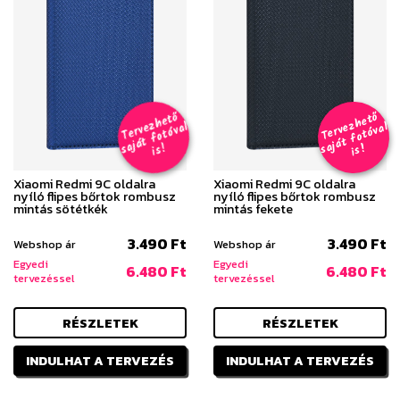
T
er
v
h
e
t
ő
aj
á
t
f
o
t
ó
v
i
s
T
er
v
h
e
t
ő
aj
á
t
f
o
t
ó
v
i
s
e
z
al
e
z
al
s
!
s
!
Xiaomi Redmi 9C oldalra
Xiaomi Redmi 9C oldalra
nyíló flipes bőrtok rombusz
nyíló flipes bőrtok rombusz
mintás sötétkék
mintás fekete
3.490 Ft
3.490 Ft
Webshop ár
Webshop ár
Egyedi
Egyedi
6.480 Ft
6.480 Ft
tervezéssel
tervezéssel
RÉSZLETEK
RÉSZLETEK
INDULHAT A TERVEZÉS
INDULHAT A TERVEZÉS