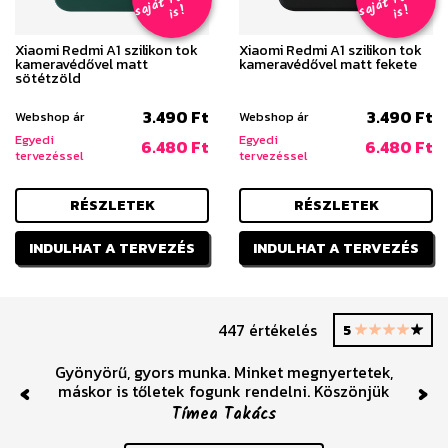
s
!
s
!
Xiaomi Redmi A1 szilikon tok
Xiaomi Redmi A1 szilikon tok
kameravédővel matt
kameravédővel matt fekete
sötétzöld
3.490 Ft
3.490 Ft
Webshop ár
Webshop ár
Egyedi
Egyedi
6.480 Ft
6.480 Ft
tervezéssel
tervezéssel
RÉSZLETEK
RÉSZLETEK
INDULHAT A TERVEZÉS
INDULHAT A TERVEZÉS
447 értékelés
5
Gyönyörű, gyors munka. Minket megnyertetek,
máskor is tőletek fogunk rendelni. Köszönjük
Previous
Nex
Tímea Takács