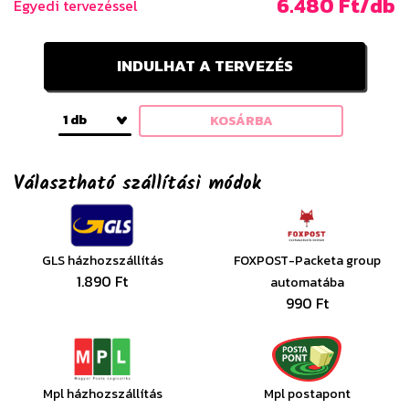
6.480 Ft/db
Egyedi tervezéssel
INDULHAT A TERVEZÉS
1 db
KOSÁRBA
Választható szállítási módok
GLS házhozszállítás
FOXPOST-Packeta group
1.890 Ft
automatába
990 Ft
Mpl házhozszállítás
Mpl postapont