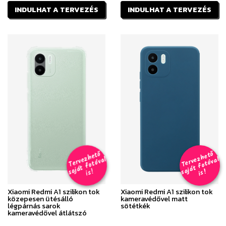
INDULHAT A TERVEZÉS
INDULHAT A TERVEZÉS
T
er
v
h
e
t
ő
aj
á
t
f
o
t
ó
v
i
s
T
er
v
h
e
t
ő
aj
á
t
f
o
t
ó
v
i
s
e
z
al
e
z
al
s
!
s
!
Xiaomi Redmi A1 szilikon tok
Xiaomi Redmi A1 szilikon tok
közepesen ütésálló
kameravédővel matt
légpárnás sarok
sötétkék
kameravédővel átlátszó