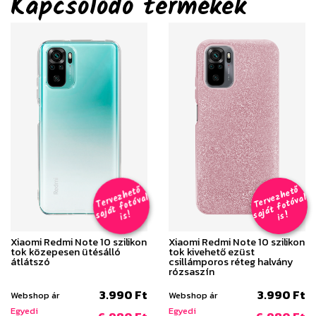
Kapcsolódó termékek
T
er
v
h
e
t
ő
aj
á
t
f
o
t
ó
v
i
s
T
er
v
h
e
t
ő
aj
á
t
f
o
t
ó
v
i
s
e
z
al
e
z
al
s
!
s
!
Xiaomi Redmi Note 10 szilikon
Xiaomi Redmi Note 10 szilikon
tok közepesen ütésálló
tok kivehető ezüst
átlátszó
csillámporos réteg halvány
rózsaszín
3.990 Ft
3.990 Ft
Webshop ár
Webshop ár
Egyedi
Egyedi