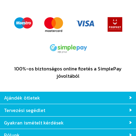
100%-os biztonságos online fizetés a SimplePay
jóvoltából
Ajándék ötletek
Tervezési segédlet
Gyakran ismételt kérdések