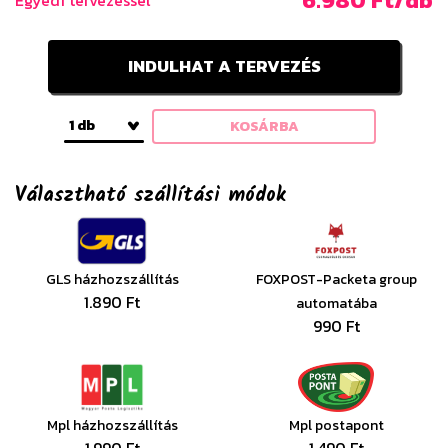
6.980 Ft/db
Egyedi tervezéssel
INDULHAT A TERVEZÉS
1 db
KOSÁRBA
Választható szállítási módok
GLS házhozszállítás
FOXPOST-Packeta group
1.890 Ft
automatába
990 Ft
Mpl házhozszállítás
Mpl postapont
1.990 Ft
1.490 Ft