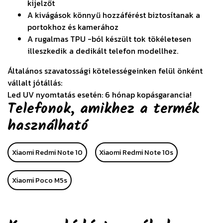
kijelzőt
A kivágások könnyű hozzáférést biztosítanak a
portokhoz és kamerához
A rugalmas TPU -ból készült tok tökéletesen
illeszkedik a dedikált telefon modellhez.
Általános szavatossági kötelességeinken felül önként
vállalt jótállás:
Led UV nyomtatás esetén: 6 hónap kopásgarancia!
Telefonok, amikhez a termék
használható
Xiaomi Redmi Note 10
Xiaomi Redmi Note 10s
Xiaomi Poco M5s