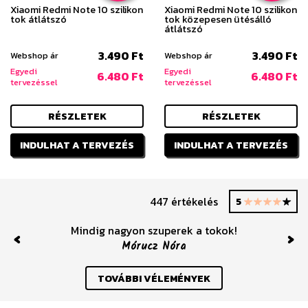
Xiaomi Redmi Note 10 szilikon
Xiaomi Redmi Note 10 szilikon
tok átlátszó
tok közepesen ütésálló
átlátszó
3.490 Ft
3.490 Ft
Webshop ár
Webshop ár
Egyedi
Egyedi
6.480 Ft
6.480 Ft
tervezéssel
tervezéssel
RÉSZLETEK
RÉSZLETEK
INDULHAT A TERVEZÉS
INDULHAT A TERVEZÉS
447 értékelés
5
Mindig nagyon szuperek a tokok!
Mórucz Nóra
Previous
Nex
TOVÁBBI VÉLEMÉNYEK