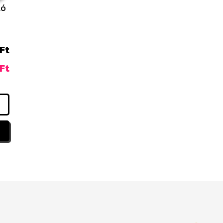
ló
Ft
Ft