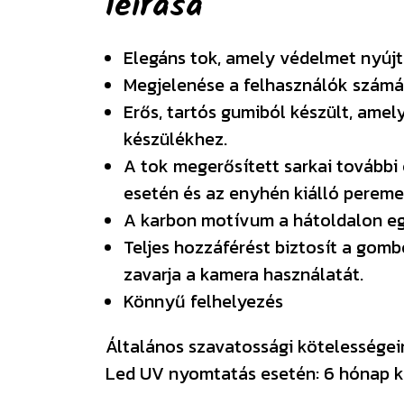
leírása
Elegáns tok, amely védelmet nyújt
Megjelenése a felhasználók számá
Erős, tartós gumiból készült, amel
készülékhez.
A tok megerősített sarkai további
esetén és az enyhén kiálló pereme
A karbon motívum a hátoldalon egy
Teljes hozzáférést biztosít a gom
zavarja a kamera használatát.
Könnyű felhelyezés
Általános szavatossági kötelességeink
Led UV nyomtatás esetén: 6 hónap k