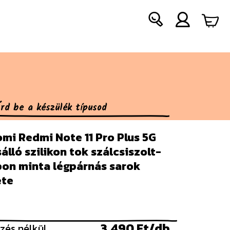
mi Redmi Note 11 Pro Plus 5G
álló szilikon tok szálcsiszolt-
bon minta légpárnás sarok
ete
3.490 Ft/db
zés nélkül