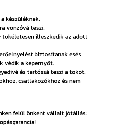
 a készüléknek.
ra vonzóvá teszi.
y tökéletesen illeszkedik az adott
 erőelnyelést biztosítanak esés
k védik a képernyőt.
edivé és tartóssá teszi a tokot.
bokhoz, csatlakozókhoz és nem
en felül önként vállalt jótállás:
opásgarancia!