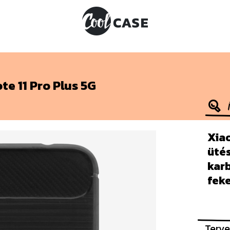
te 11 Pro Plus 5G
Xiao
ütés
kar
fek
Terve