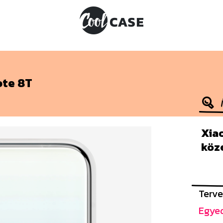
te 8T
Xia
köz
Terve
Egyed