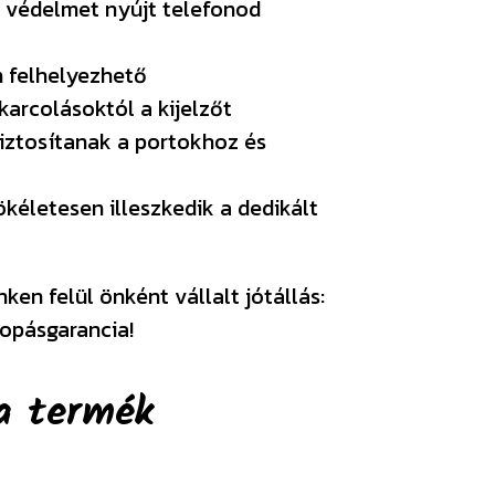
s védelmet nyújt telefonod
 felhelyezhető
karcolásoktól a kijelzőt
iztosítanak a portokhoz és
kéletesen illeszkedik a dedikált
en felül önként vállalt jótállás:
opásgarancia!
a termék