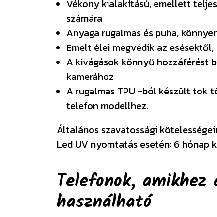
Vékony kialakítású, emellett telje
számára
Anyaga rugalmas és puha, könnyen
Emelt élei megvédik az esésektől, 
A kivágások könnyű hozzáférést b
kamerához
A rugalmas TPU -ból készült tok tö
telefon modellhez.
Általános szavatossági kötelességeink
Led UV nyomtatás esetén: 6 hónap k
Telefonok, amikhez 
használható