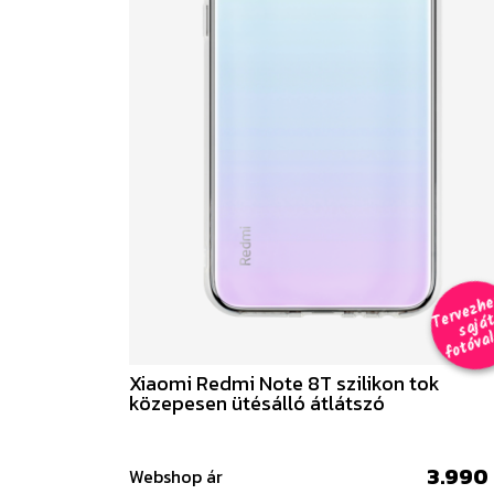
e
a
al 
Xiaomi Redmi Note 8T szilikon tok
közepesen ütésálló átlátszó
3.990 
Webshop ár