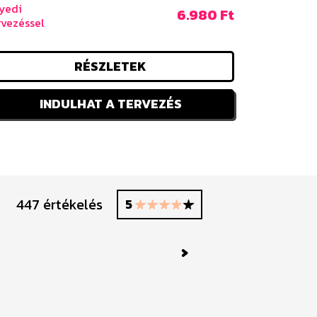
yedi
6.980 Ft
rvezéssel
RÉSZLETEK
INDULHAT A TERVEZÉS
447 értékelés
5
Nagy
Next