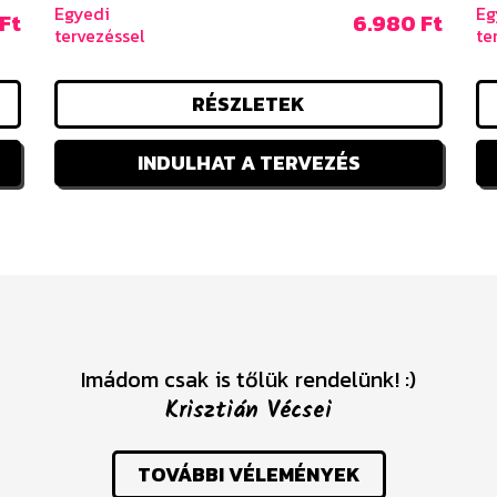
Egyedi
Eg
Ft
6.980 Ft
tervezéssel
te
RÉSZLETEK
INDULHAT A TERVEZÉS
Imádom csak is tőlük rendelünk! :)
Krisztián Vécsei
TOVÁBBI VÉLEMÉNYEK