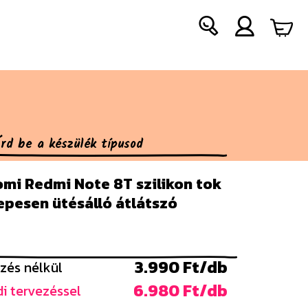
omi Redmi Note 8T szilikon tok
epesen ütésálló átlátszó
3.990 Ft/db
zés nélkül
6.980 Ft/db
i tervezéssel