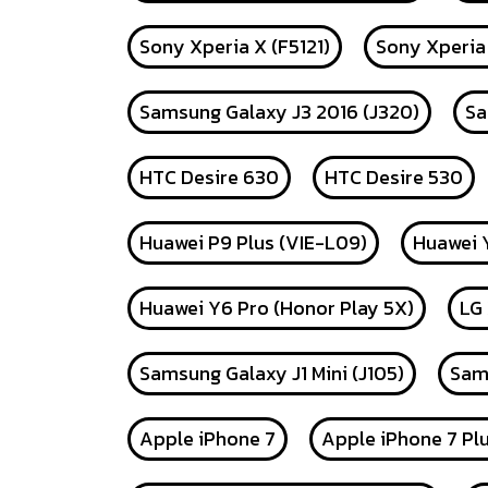
Sony Xperia X (F5121)
Sony Xperia
Samsung Galaxy J3 2016 (J320)
Sa
HTC Desire 630
HTC Desire 530
Huawei P9 Plus (VIE-L09)
Huawei Y
Huawei Y6 Pro (Honor Play 5X)
LG
Samsung Galaxy J1 Mini (J105)
Sams
Apple iPhone 7
Apple iPhone 7 Pl