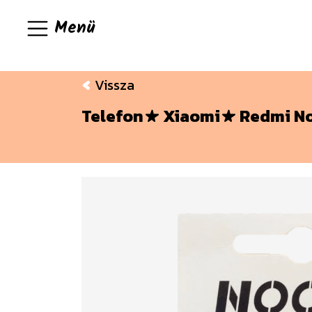
Menü
Vissza
Telefon
Xiaomi
Redmi No