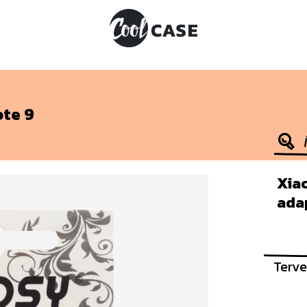
te 9
Xia
ada
Terve