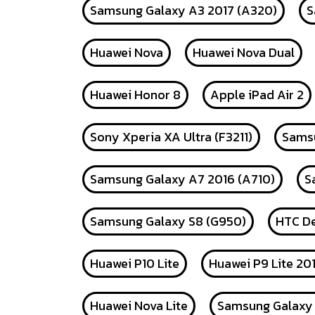
Samsung Galaxy A3 2017 (A320)
S
Huawei Nova
Huawei Nova Dual
Huawei Honor 8
Apple iPad Air 2
Sony Xperia XA Ultra (F3211)
Samsu
Samsung Galaxy A7 2016 (A710)
S
Samsung Galaxy S8 (G950)
HTC De
Huawei P10 Lite
Huawei P9 Lite 20
Huawei Nova Lite
Samsung Galaxy 