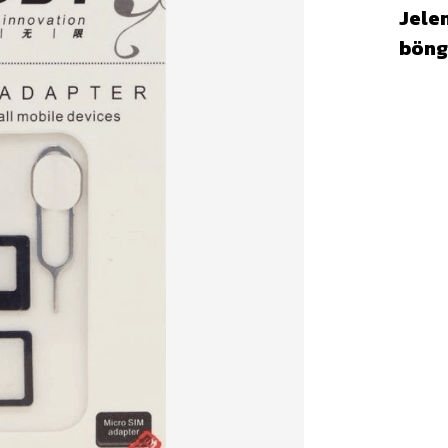
Jelen
böng