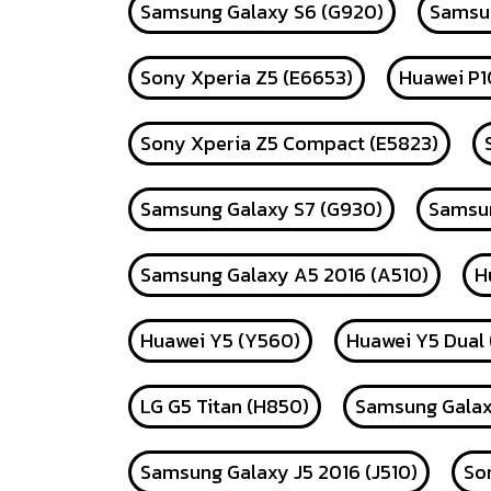
Samsung Galaxy S6 (G920)
Samsun
Sony Xperia Z5 (E6653)
Huawei P1
Sony Xperia Z5 Compact (E5823)
Samsung Galaxy S7 (G930)
Samsun
Samsung Galaxy A5 2016 (A510)
H
Huawei Y5 (Y560)
Huawei Y5 Dual
LG G5 Titan (H850)
Samsung Galax
Samsung Galaxy J5 2016 (J510)
So