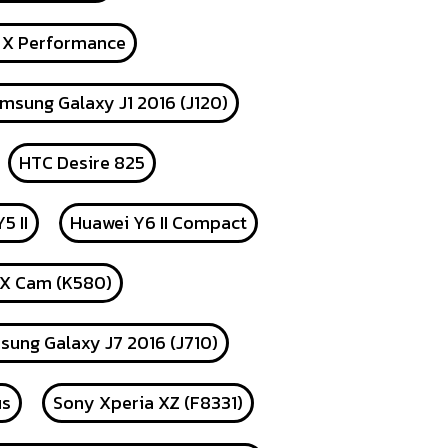
 X Performance
msung Galaxy J1 2016 (J120)
HTC Desire 825
5 II
Huawei Y6 II Compact
 X Cam (K580)
ung Galaxy J7 2016 (J710)
us
Sony Xperia XZ (F8331)