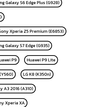
g Galaxy S6 Edge Plus (G928)
0
Sony Xperia Z5 Premium (E6853)
g Galaxy S7 Edge (G935)
uawei P9
Huawei P9 Lite
 (Y560)
LG K8 (K350n)
y A3 2016 (A310)
ny Xperia XA