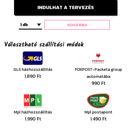
INDULHAT A TERVEZÉS
1 db
KOSÁRBA
Választható szállítási módok
GLS házhozszállítás
FOXPOST-Packeta group
1.890 Ft
automatába
990 Ft
Mpl házhozszállítás
Mpl postapont
1.990 Ft
1.490 Ft