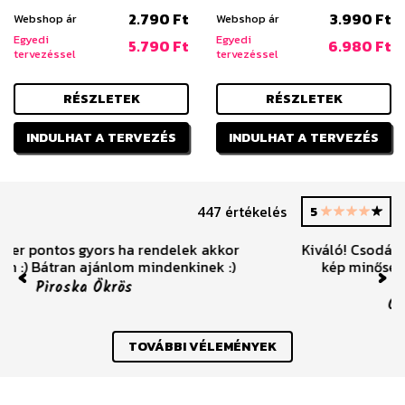
2.790 Ft
3.990 Ft
Webshop ár
Webshop ár
Egyedi
Egyedi
5.790 Ft
6.980 Ft
tervezéssel
tervezéssel
RÉSZLETEK
RÉSZLETEK
INDULHAT A TERVEZÉS
INDULHAT A TERVEZÉS
447 értékelés
5
Kiváló! Csodálatos tokokat kaptam, fantasztikus
kép minőséggel. Ajánlom! Ráadásul hamar
megkaptam.
Previous
Nex
Orsolya Balog-Albucz
TOVÁBBI VÉLEMÉNYEK