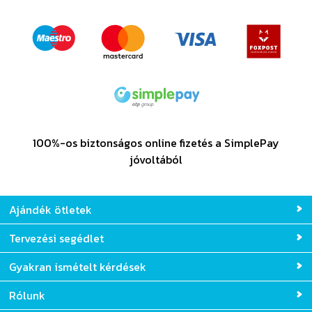
100%-os biztonságos online fizetés a SimplePay
jóvoltából
Ajándék ötletek
Tervezési segédlet
Gyakran ismételt kérdések
Rólunk