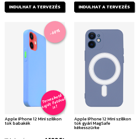
INDULHAT A TERVEZÉS
INDULHAT A TERVEZÉS
-60%
T
er
v
h
e
t
ő
aj
á
t
f
o
t
ó
v
i
s
e
z
al
s
!
Apple iPhone 12 Mini szilikon
Apple iPhone 12 Mini szilikon
tok babakék
tok gyári MagSafe
kékesszürke