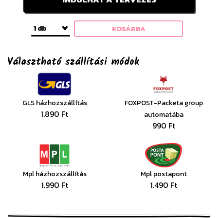
1 db
KOSÁRBA
Választható szállítási módok
GLS házhozszállítás
FOXPOST-Packeta group
1.890 Ft
automatába
990 Ft
Mpl házhozszállítás
Mpl postapont
1.990 Ft
1.490 Ft