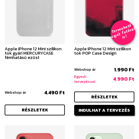
T
er
v
h
e
t
ő
aj
á
t
f
o
t
ó
v
i
s
e
z
al
s
!
Apple iPhone 12 Mini szilikon
Apple iPhone 12 Mini szilikon
tok gyári MERCURYCASE
tok POP Case Design
fémhatású ezüst
1.990 Ft
Webshop ár
Egyedi
4.990 Ft
tervezéssel
4.490 Ft
Webshop ár
RÉSZLETEK
RÉSZLETEK
INDULHAT A TERVEZÉS