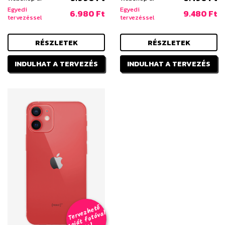
Egyedi
Egyedi
6.980 Ft
9.480 Ft
tervezéssel
tervezéssel
RÉSZLETEK
RÉSZLETEK
INDULHAT A TERVEZÉS
INDULHAT A TERVEZÉS
T
er
v
h
e
t
ő
aj
á
t
f
o
t
ó
v
i
s
e
z
al