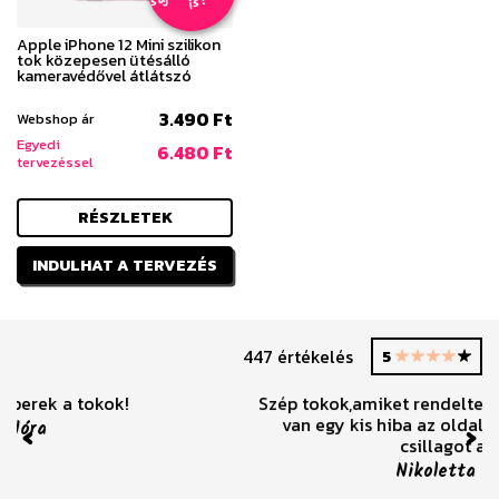
s
!
Apple iPhone 12 Mini szilikon
tok közepesen ütésálló
kameravédővel átlátszó
3.490 Ft
Webshop ár
Egyedi
6.480 Ft
tervezéssel
RÉSZLETEK
INDULHAT A TERVEZÉS
447 értékelés
5
Szép tokok,amiket rendeltem. Bár a mintás tokon
van egy kis hiba az oldalán. Ezért csak négy
csillagot adok.
Previous
Nex
Nikoletta Bene