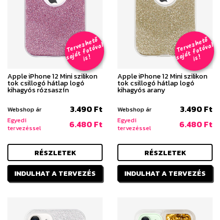
T
er
v
h
e
t
ő
aj
á
t
f
o
t
ó
v
i
s
T
er
v
h
e
t
ő
aj
á
t
f
o
t
ó
v
i
s
e
z
al
e
z
al
s
!
s
!
Apple iPhone 12 Mini szilikon
Apple iPhone 12 Mini szilikon
tok csillogó hátlap logó
tok csillogó hátlap logó
kihagyós rózsaszín
kihagyós arany
3.490 Ft
3.490 Ft
Webshop ár
Webshop ár
Egyedi
Egyedi
6.480 Ft
6.480 Ft
tervezéssel
tervezéssel
RÉSZLETEK
RÉSZLETEK
INDULHAT A TERVEZÉS
INDULHAT A TERVEZÉS