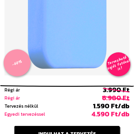
T
er
v
h
e
t
ő
aj
á
t
f
o
t
ó
v
i
s
e
z
al
-60%
s
!
3.990 Ft
Régi ár
6.980 Ft
Régi ár
1.590 Ft/db
Tervezés nélkül
4.590 Ft/db
Egyedi tervezéssel
INDULHAT A TERVEZÉS