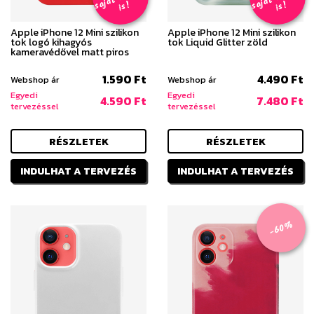
s
!
s
!
Apple iPhone 12 Mini szilikon
Apple iPhone 12 Mini szilikon
tok logó kihagyós
tok Liquid Glitter zöld
kameravédővel matt piros
1.590 Ft
4.490 Ft
Webshop ár
Webshop ár
Egyedi
Egyedi
4.590 Ft
7.480 Ft
tervezéssel
tervezéssel
RÉSZLETEK
RÉSZLETEK
INDULHAT A TERVEZÉS
INDULHAT A TERVEZÉS
-60%