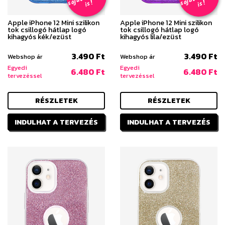
s
!
s
!
Apple iPhone 12 Mini szilikon
Apple iPhone 12 Mini szilikon
tok csillogó hátlap logó
tok csillogó hátlap logó
kihagyós kék/ezüst
kihagyós lila/ezüst
3.490 Ft
3.490 Ft
Webshop ár
Webshop ár
Egyedi
Egyedi
6.480 Ft
6.480 Ft
tervezéssel
tervezéssel
RÉSZLETEK
RÉSZLETEK
INDULHAT A TERVEZÉS
INDULHAT A TERVEZÉS