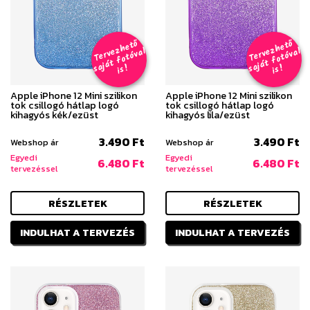
T
er
v
h
e
t
ő
aj
á
t
f
o
t
ó
v
i
s
T
er
v
h
e
t
ő
aj
á
t
f
o
t
ó
v
i
s
e
z
al
e
z
al
s
!
s
!
Apple iPhone 12 Mini szilikon
Apple iPhone 12 Mini szilikon
tok csillogó hátlap logó
tok csillogó hátlap logó
kihagyós kék/ezüst
kihagyós lila/ezüst
3.490 Ft
3.490 Ft
Webshop ár
Webshop ár
Egyedi
Egyedi
6.480 Ft
6.480 Ft
tervezéssel
tervezéssel
RÉSZLETEK
RÉSZLETEK
INDULHAT A TERVEZÉS
INDULHAT A TERVEZÉS