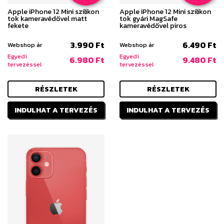
Apple iPhone 12 Mini szilikon
Apple iPhone 12 Mini szilikon
tok kameravédővel matt
tok gyári MagSafe
fekete
kameravédővel piros
3.990 Ft
6.490 Ft
Webshop ár
Webshop ár
Egyedi
Egyedi
6.980 Ft
9.480 Ft
tervezéssel
tervezéssel
RÉSZLETEK
RÉSZLETEK
INDULHAT A TERVEZÉS
INDULHAT A TERVEZÉS