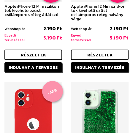
Apple iPhone 12 Mini szilikon
Apple iPhone 12 Mini szilikon
tok kivehető ezüst
tok kivehető ezüst
csillámporos réteg átlátszó
csillámporos réteg halvány
sárga
2.190 Ft
2.190 Ft
Webshop ár
Webshop ár
Egyedi
Egyedi
5.190 Ft
5.190 Ft
tervezéssel
tervezéssel
RÉSZLETEK
RÉSZLETEK
INDULHAT A TERVEZÉS
INDULHAT A TERVEZÉS
-60%