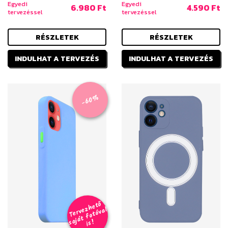
Egyedi
Egyedi
6.980 Ft
4.590 Ft
tervezéssel
tervezéssel
RÉSZLETEK
RÉSZLETEK
INDULHAT A TERVEZÉS
INDULHAT A TERVEZÉS
-60%
T
er
v
h
e
t
ő
aj
á
t
f
o
t
ó
v
i
s
e
z
al
s
!