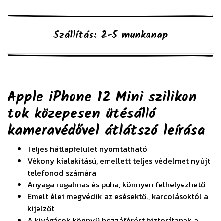
Szállítás: 2-5 munkanap
Apple iPhone 12 Mini szilikon
tok közepesen ütésálló
kameravédővel átlátszó
leírása
Teljes hátlapfelület nyomtatható
Vékony kialakítású, emellett teljes védelmet nyújt
telefonod számára
Anyaga rugalmas és puha, könnyen felhelyezhető
Emelt élei megvédik az esésektől, karcolásoktól a
kijelzőt
A kivágások könnyű hozzáférést biztosítanak a