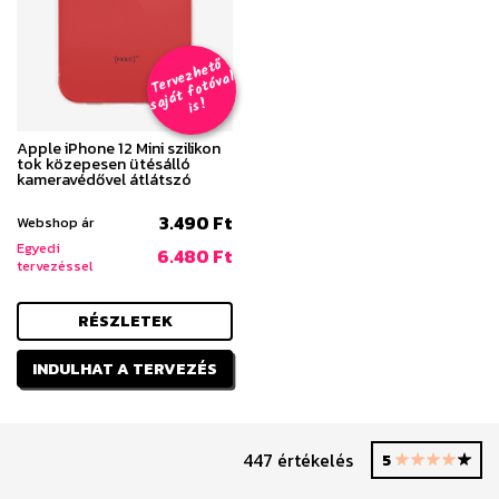
T
er
v
h
e
t
ő
aj
á
t
f
o
t
ó
v
i
s
e
z
al
s
!
Apple iPhone 12 Mini szilikon
tok közepesen ütésálló
kameravédővel átlátszó
3.490 Ft
Webshop ár
Egyedi
6.480 Ft
tervezéssel
RÉSZLETEK
INDULHAT A TERVEZÉS
447 értékelés
5