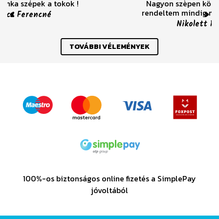
Nagyon szèpen köszönöm már többször is
rendeltem mindig nagyon elégedett voltam.
Previous
Nex
Nikolett Rebeka Kovács
TOVÁBBI VÉLEMÉNYEK
100%-os biztonságos online fizetés a SimplePay
jóvoltából