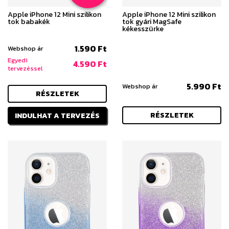
Apple iPhone 12 Mini szilikon
Apple iPhone 12 Mini szilikon
tok babakék
tok gyári MagSafe
kékesszürke
1.590 Ft
Webshop ár
Egyedi
4.590 Ft
tervezéssel
5.990 Ft
Webshop ár
RÉSZLETEK
RÉSZLETEK
INDULHAT A TERVEZÉS