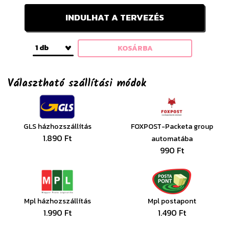
INDULHAT A TERVEZÉS
1 db
KOSÁRBA
Választható szállítási módok
GLS házhozszállítás
FOXPOST-Packeta group
1.890 Ft
automatába
990 Ft
Mpl házhozszállítás
Mpl postapont
1.990 Ft
1.490 Ft