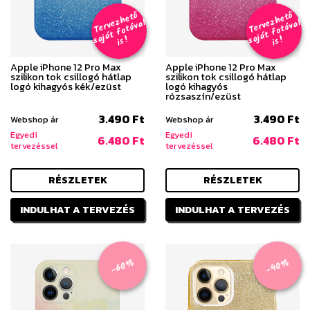
T
er
v
h
e
t
ő
aj
á
t
f
o
t
ó
v
i
s
T
er
v
h
e
t
ő
aj
á
t
f
o
t
ó
v
i
s
e
z
al
e
z
al
s
!
s
!
Apple iPhone 12 Pro Max
Apple iPhone 12 Pro Max
szilikon tok csillogó hátlap
szilikon tok csillogó hátlap
logó kihagyós kék/ezüst
logó kihagyós
rózsaszín/ezüst
3.490 Ft
3.490 Ft
Webshop ár
Webshop ár
Egyedi
Egyedi
6.480 Ft
6.480 Ft
tervezéssel
tervezéssel
RÉSZLETEK
RÉSZLETEK
INDULHAT A TERVEZÉS
INDULHAT A TERVEZÉS
-60%
-40%