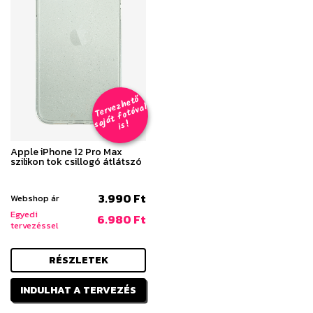
T
er
v
h
e
t
ő
aj
á
t
f
o
t
ó
v
i
s
e
z
al
s
!
Apple iPhone 12 Pro Max
szilikon tok csillogó átlátszó
3.990 Ft
Webshop ár
Egyedi
6.980 Ft
tervezéssel
RÉSZLETEK
INDULHAT A TERVEZÉS