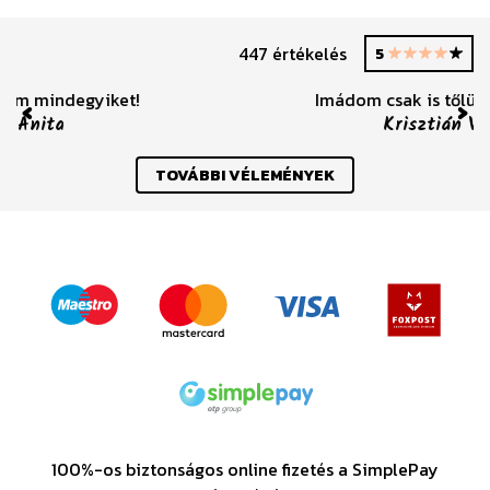
447 értékelés
5
Imádom csak is tőlük rendelünk! :)
Krisztián Vécsei
Previous
Nex
TOVÁBBI VÉLEMÉNYEK
100%-os biztonságos online fizetés a SimplePay