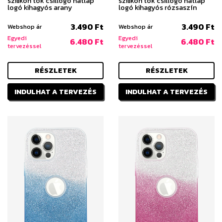
szilikon tok csillogó hátlap
szilikon tok csillogó hátlap
logó kihagyós arany
logó kihagyós rózsaszín
3.490 Ft
3.490 Ft
Webshop ár
Webshop ár
Egyedi
Egyedi
6.480 Ft
6.480 Ft
tervezéssel
tervezéssel
RÉSZLETEK
RÉSZLETEK
INDULHAT A TERVEZÉS
INDULHAT A TERVEZÉS