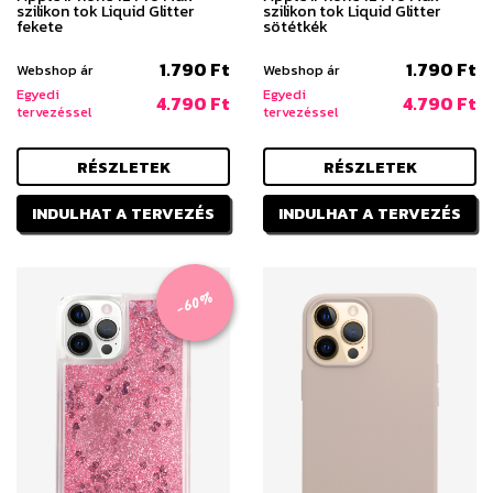
szilikon tok Liquid Glitter
szilikon tok Liquid Glitter
fekete
sötétkék
1.790 Ft
1.790 Ft
Webshop ár
Webshop ár
Egyedi
Egyedi
4.790 Ft
4.790 Ft
tervezéssel
tervezéssel
RÉSZLETEK
RÉSZLETEK
INDULHAT A TERVEZÉS
INDULHAT A TERVEZÉS
-60%