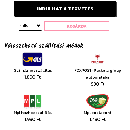
INDULHAT A TERVEZÉS
1 db
KOSÁRBA
Választható szállítási módok
GLS házhozszállítás
FOXPOST-Packeta group
1.890 Ft
automatába
990 Ft
Mpl házhozszállítás
Mpl postapont
1.990 Ft
1.490 Ft