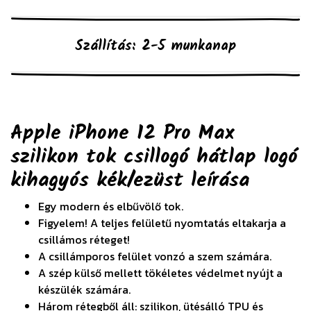
Szállítás: 2-5 munkanap
Apple iPhone 12 Pro Max
szilikon tok csillogó hátlap logó
kihagyós kék/ezüst
leírása
Egy modern és elbűvölő tok.
Figyelem! A teljes felületű nyomtatás eltakarja a
csillámos réteget!
A csillámporos felület vonzó a szem számára.
A szép külső mellett tökéletes védelmet nyújt a
készülék számára.
Három rétegből áll: szilikon, ütésálló TPU és