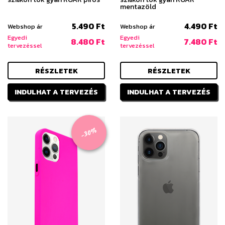
mentazöld
5.490 Ft
4.490 Ft
Webshop ár
Webshop ár
Egyedi
Egyedi
8.480 Ft
7.480 Ft
tervezéssel
tervezéssel
RÉSZLETEK
RÉSZLETEK
INDULHAT A TERVEZÉS
INDULHAT A TERVEZÉS
-30%