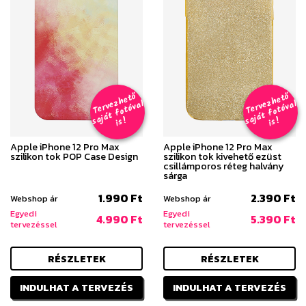
T
er
v
h
e
t
ő
aj
á
t
f
o
t
ó
v
i
s
T
er
v
h
e
t
ő
aj
á
t
f
o
t
ó
v
i
s
e
z
al
e
z
al
s
!
s
!
Apple iPhone 12 Pro Max
Apple iPhone 12 Pro Max
szilikon tok POP Case Design
szilikon tok kivehető ezüst
csillámporos réteg halvány
sárga
1.990 Ft
2.390 Ft
Webshop ár
Webshop ár
Egyedi
Egyedi
4.990 Ft
5.390 Ft
tervezéssel
tervezéssel
RÉSZLETEK
RÉSZLETEK
INDULHAT A TERVEZÉS
INDULHAT A TERVEZÉS