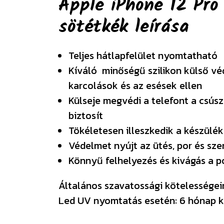
Apple iPhone 12 Pro
sötétkék
leírása
Teljes hátlapfelület nyomtatható
Kíváló minőségű szilikon külső v
karcolások és az esések ellen
Külseje megvédi a telefont a csúsz
biztosít
Tökéletesen illeszkedik a készülék
Védelmet nyújt az ütés, por és sz
Könnyű felhelyezés és kivágás a 
Általános szavatossági kötelességeink
Led UV nyomtatás esetén: 6 hónap k