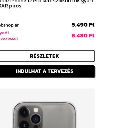
ple iPhone 12 Pro Max szilikon tok gyári
AR piros
5.490 Ft
bshop ár
yedi
8.480 Ft
rvezéssel
RÉSZLETEK
INDULHAT A TERVEZÉS