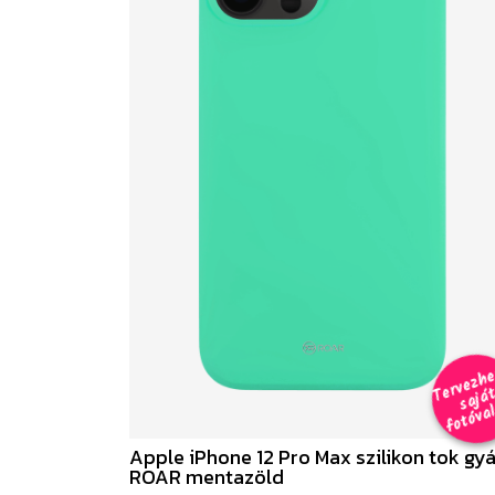
e
a
al 
Apple iPhone 12 Pro Max szilikon tok gyá
ROAR mentazöld