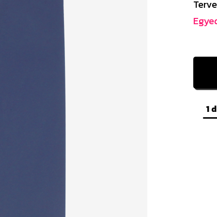
Terve
Egyed
1 