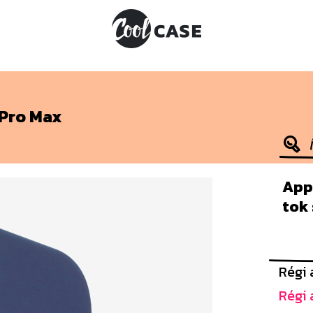
 Pro Max
Appl
tok
Régi 
Régi 