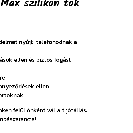
 Max szilikon tok
édelmet nyújt telefonodnak a
ások ellen és biztos fogást
re
ennyeződések ellen
portoknak
en felül önként vállalt jótállás:
opásgarancia!