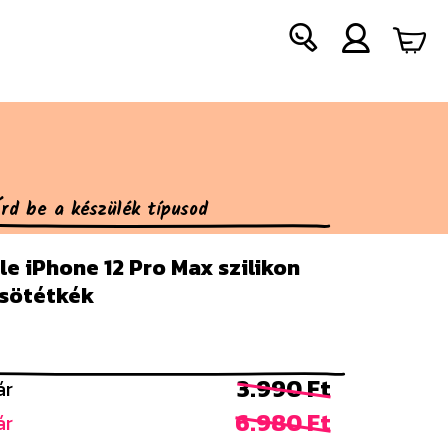
e iPhone 12 Pro Max szilikon
 sötétkék
3.990 Ft
ár
6.980 Ft
ár