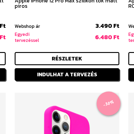
tt
Apple iPhone 12 Pro Max szilikon tok matt
Ap
piros
RO
Ft
3.490 Ft
Webshop ár
We
Egyedi
Eg
Ft
6.480 Ft
tervezéssel
te
RÉSZLETEK
INDULHAT A TERVEZÉS
-30%