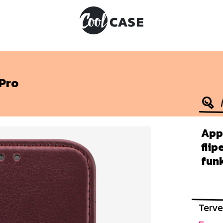
 Pro
Appl
flip
fun
Terve