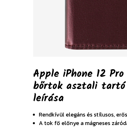
Apple iPhone 12 Pro 
bőrtok asztali tartó
leírása
Rendkívül elegáns és stílusos, erő
A tok fő előnye a mágneses záródá