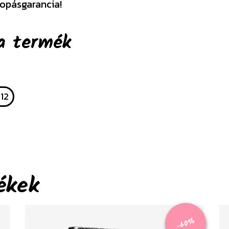
opásgarancia!
a termék
12
ékek
-60%