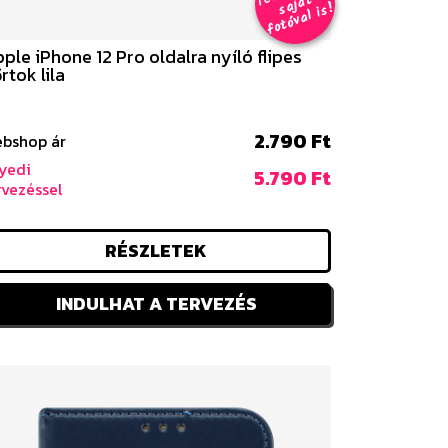
T
t
s
!
ple iPhone 12 Pro oldalra nyíló flipes
rtok lila
2.790 Ft
bshop ár
yedi
5.790 Ft
rvezéssel
RÉSZLETEK
INDULHAT A TERVEZÉS