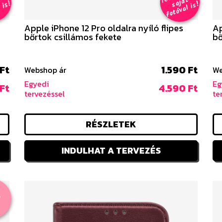
T
t
T
t
s
!
s
!
Apple iPhone 12 Pro oldalra nyíló flipes
Ap
bőrtok csillámos fekete
bő
Ft
1.590 Ft
Webshop ár
We
Egyedi
Eg
Ft
4.590 Ft
tervezéssel
te
RÉSZLETEK
INDULHAT A TERVEZÉS
%