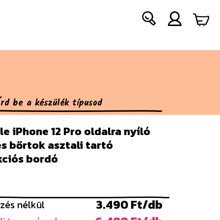
e iPhone 12 Pro oldalra nyíló
es bőrtok asztali tartó
kciós bordó
3.490 Ft/db
zés nélkül