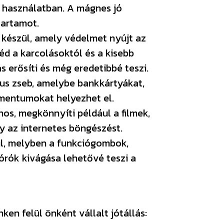
 használatban. A mágnes jó
tartamot.
készül, amely védelmet nyújt az
d a karcolásoktól és a kisebb
s erősíti és még eredetibbé teszi.
kus zseb, amelybe bankkártyákat,
mentumokat helyezhet el.
os, megkönnyíti például a filmek,
 az internetes böngészést.
rül, melyben a funkciógombok,
órók kivágása lehetővé teszi a
en felül önként vállalt jótállás: