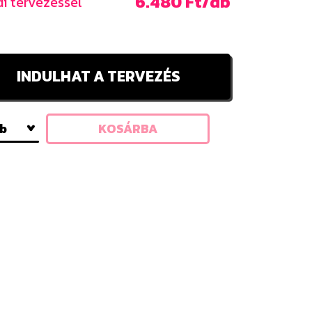
6.480 Ft/db
i tervezéssel
INDULHAT A TERVEZÉS
db
KOSÁRBA