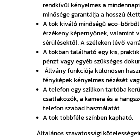
rendkívül kényelmes a mindennapi
minősége garantálja a hosszú élet
A tok kiváló minőségű eco-bőrből 
érzékeny képernyőnek, valamint vé
sérülésektől. A széleken lévő varrá
A tokban található egy kis, prakti
pénzt vagy egyéb szükséges doku
Állvány funkciója különösen haszn
fényképek kényelmes nézését vagy
A telefon egy szilikon tartóba ke
csatlakozók, a kamera és a hangsz
telefon szabad használatát.
A tok többféle színben kapható.
Általános szavatossági kötelességeink