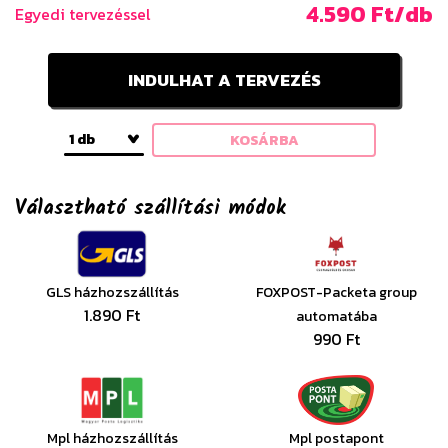
4.590 Ft/db
Egyedi tervezéssel
INDULHAT A TERVEZÉS
1 db
KOSÁRBA
Választható szállítási módok
GLS házhozszállítás
FOXPOST-Packeta group
1.890 Ft
automatába
990 Ft
Mpl házhozszállítás
Mpl postapont