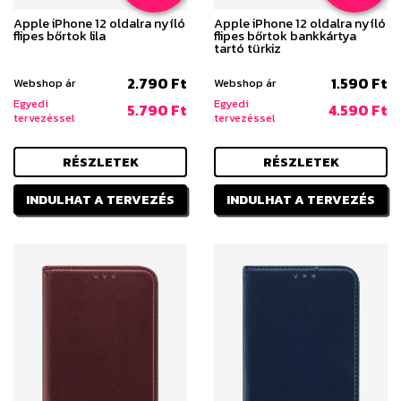
Apple iPhone 12 oldalra nyíló
Apple iPhone 12 oldalra nyíló
flipes bőrtok lila
flipes bőrtok bankkártya
tartó türkiz
2.790 Ft
1.590 Ft
Webshop ár
Webshop ár
Egyedi
Egyedi
5.790 Ft
4.590 Ft
tervezéssel
tervezéssel
RÉSZLETEK
RÉSZLETEK
INDULHAT A TERVEZÉS
INDULHAT A TERVEZÉS