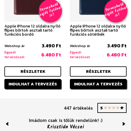
T
er
v
h
e
t
ő
aj
á
t
f
o
t
ó
v
i
s
T
er
v
h
e
t
ő
aj
á
t
f
o
t
ó
v
i
s
e
z
al
e
z
al
s
!
s
!
Apple iPhone 12 oldalra nyíló
Apple iPhone 12 oldalra nyíló
flipes bőrtok asztali tartó
flipes bőrtok asztali tartó
funkciós bordó
funkciós sötétkék
3.490 Ft
3.490 Ft
Webshop ár
Webshop ár
Egyedi
Egyedi
6.480 Ft
6.480 Ft
tervezéssel
tervezéssel
RÉSZLETEK
RÉSZLETEK
INDULHAT A TERVEZÉS
INDULHAT A TERVEZÉS
447 értékelés
5
Imádom csak is tőlük rendelünk! :)
Krisztián Vécsei