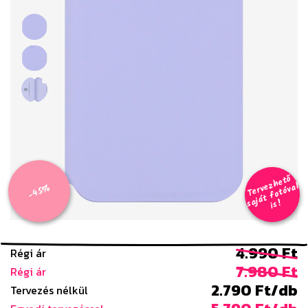
T
er
v
h
e
t
ő
aj
á
t
f
o
t
ó
v
i
s
e
z
al
-45%
s
!
4.990 Ft
Régi ár
7.980 Ft
Régi ár
2.790 Ft/db
Tervezés nélkül