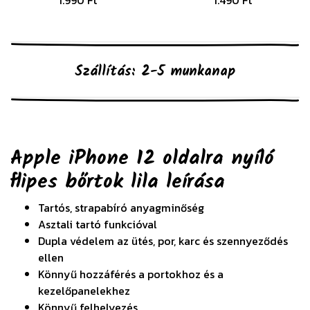
1.990 Ft
1.490 Ft
Szállítás: 2-5 munkanap
Apple iPhone 12 oldalra nyíló
flipes bőrtok lila
leírása
Tartós, strapabíró anyagminőség
Asztali tartó funkcióval
Dupla védelem az ütés, por, karc és szennyeződés
ellen
Könnyű hozzáférés a portokhoz és a
kezelőpanelekhez
Könnyű felhelyezés