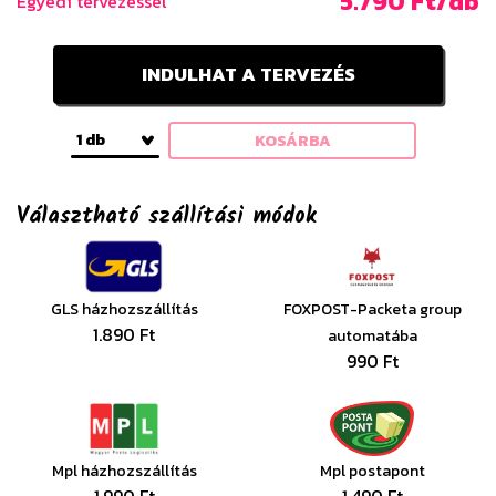
5.790 Ft/db
Egyedi tervezéssel
INDULHAT A TERVEZÉS
1 db
KOSÁRBA
Választható szállítási módok
GLS házhozszállítás
FOXPOST-Packeta group
1.890 Ft
automatába
990 Ft
Mpl házhozszállítás
Mpl postapont