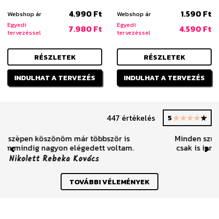
4.990 Ft
1.590 Ft
Webshop ár
Webshop ár
Egyedi
Egyedi
7.980 Ft
4.590 Ft
tervezéssel
tervezéssel
RÉSZLETEK
RÉSZLETEK
INDULHAT A TERVEZÉS
INDULHAT A TERVEZÉS
447 értékelés
5
Minden szuper pontos gyors ha rendelek akkor
csak is innen :) Bátran ajánlom mindenkinek :)
Previous
Nex
Piroska Ökrös
TOVÁBBI VÉLEMÉNYEK