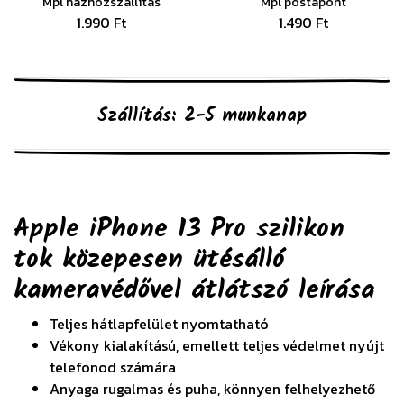
Mpl házhozszállítás
Mpl postapont
1.990 Ft
1.490 Ft
Szállítás: 2-5 munkanap
Apple iPhone 13 Pro szilikon
tok közepesen ütésálló
kameravédővel átlátszó
leírása
Teljes hátlapfelület nyomtatható
Vékony kialakítású, emellett teljes védelmet nyújt
telefonod számára
Anyaga rugalmas és puha, könnyen felhelyezhető