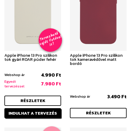
T
er
v
h
e
t
ő
aj
á
t
f
o
t
ó
v
i
s
e
z
al
s
!
Apple iPhone 13 Pro szilikon
Apple iPhone 13 Pro szilikon
tok gyári ROAR púder fehér
tok kameravédővel matt
bordó
4.990 Ft
Webshop ár
Egyedi
7.980 Ft
tervezéssel
3.490 Ft
Webshop ár
RÉSZLETEK
RÉSZLETEK
INDULHAT A TERVEZÉS