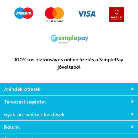
100%-os biztonságos online fizetés a SimplePay
jóvoltából
Ajándék ötletek
Tervezési segédlet
Gyakran ismételt kérdések
Rólunk