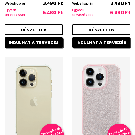
3.490 Ft
3.490 Ft
Webshop ár
Webshop ár
Egyedi
Egyedi
6.480 Ft
6.480 Ft
tervezéssel
tervezéssel
RÉSZLETEK
RÉSZLETEK
INDULHAT A TERVEZÉS
INDULHAT A TERVEZÉS
T
er
v
h
e
t
ő
aj
á
t
f
o
t
ó
v
i
s
T
er
v
h
e
t
ő
aj
á
t
f
o
t
ó
v
i
s