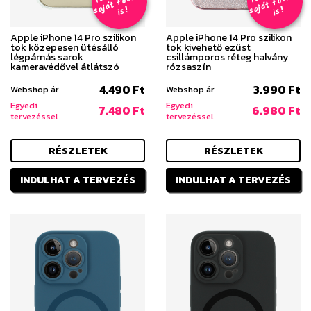
e
z
al
e
z
al
s
!
s
!
Apple iPhone 14 Pro szilikon
Apple iPhone 14 Pro szilikon
tok közepesen ütésálló
tok kivehető ezüst
légpárnás sarok
csillámporos réteg halvány
kameravédővel átlátszó
rózsaszín
4.490 Ft
3.990 Ft
Webshop ár
Webshop ár
Egyedi
Egyedi
7.480 Ft
6.980 Ft
tervezéssel
tervezéssel
RÉSZLETEK
RÉSZLETEK
INDULHAT A TERVEZÉS
INDULHAT A TERVEZÉS