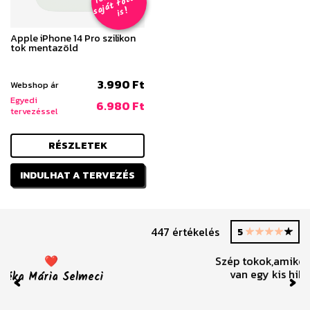
e
z
al
s
!
Apple iPhone 14 Pro szilikon
tok mentazöld
3.990 Ft
Webshop ár
Egyedi
6.980 Ft
tervezéssel
RÉSZLETEK
INDULHAT A TERVEZÉS
447 értékelés
5
Szép tokok,amiket rendeltem. Bár a mintás tokon
van egy kis hiba az oldalán. Ezért csak négy
csillagot adok.
Previous
Nex
Nikoletta Bene