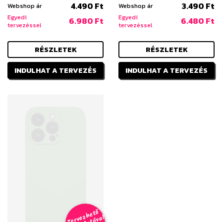
4.490 Ft
3.490 Ft
Webshop ár
Webshop ár
Egyedi
Egyedi
6.980 Ft
6.480 Ft
tervezéssel
tervezéssel
RÉSZLETEK
RÉSZLETEK
INDULHAT A TERVEZÉS
INDULHAT A TERVEZÉS
T
er
v
h
e
t
ő
aj
á
t
f
o
t
ó
v
i
s