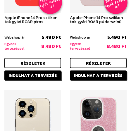
e
z
al
e
z
al
s
!
s
!
Apple iPhone 14 Pro szilikon
Apple iPhone 14 Pro szilikon
tok gyári ROAR piros
tok gyári ROAR púderszínű
5.490 Ft
5.490 Ft
Webshop ár
Webshop ár
Egyedi
Egyedi
8.480 Ft
8.480 Ft
tervezéssel
tervezéssel
RÉSZLETEK
RÉSZLETEK
INDULHAT A TERVEZÉS
INDULHAT A TERVEZÉS