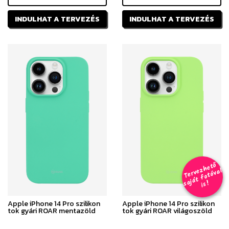
INDULHAT A TERVEZÉS
INDULHAT A TERVEZÉS
T
er
v
h
e
t
ő
aj
á
t
f
o
t
ó
v
i
s
e
z
al
s
!
Apple iPhone 14 Pro szilikon
Apple iPhone 14 Pro szilikon
tok gyári ROAR mentazöld
tok gyári ROAR világoszöld