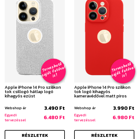
T
er
v
h
e
t
ő
aj
á
t
f
o
t
ó
v
i
s
T
er
v
h
e
t
ő
aj
á
t
f
o
t
ó
v
i
s
e
z
al
e
z
al
s
!
s
!
Apple iPhone 14 Pro szilikon
Apple iPhone 14 Pro szilikon
tok csillogó hátlap logó
tok logó kihagyós
kihagyós ezüst
kameravédővel matt piros
3.490 Ft
3.990 Ft
Webshop ár
Webshop ár
Egyedi
Egyedi
6.480 Ft
6.980 Ft
tervezéssel
tervezéssel
RÉSZLETEK
RÉSZLETEK