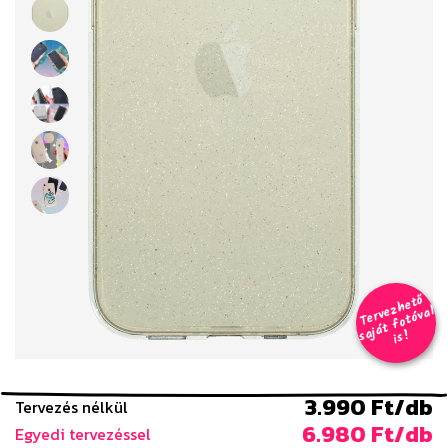
T
er
v
h
e
t
ő
aj
á
t
f
o
t
ó
v
i
s
e
z
al
s
!
3.990 Ft/db
Tervezés nélkül
6.980 Ft/db
Egyedi tervezéssel