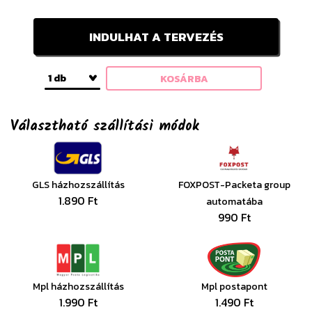
INDULHAT A TERVEZÉS
1 db
KOSÁRBA
Választható szállítási módok
GLS házhozszállítás
FOXPOST-Packeta group
1.890 Ft
automatába
990 Ft
Mpl házhozszállítás
Mpl postapont
1.990 Ft
1.490 Ft