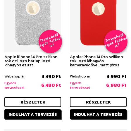
T
er
v
h
e
t
ő
aj
á
t
f
o
t
ó
v
i
s
T
er
v
h
e
t
ő
aj
á
t
f
o
t
ó
v
i
s
e
z
al
e
z
al
s
!
s
!
Apple iPhone 14 Pro szilikon
Apple iPhone 14 Pro szilikon
tok csillogó hátlap logó
tok logó kihagyós
kihagyós ezüst
kameravédővel matt piros
3.490 Ft
3.990 Ft
Webshop ár
Webshop ár
Egyedi
Egyedi
6.480 Ft
6.980 Ft
tervezéssel
tervezéssel
RÉSZLETEK
RÉSZLETEK
INDULHAT A TERVEZÉS
INDULHAT A TERVEZÉS