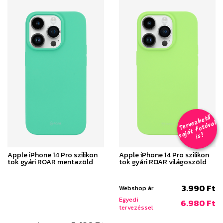
T
er
v
h
e
t
ő
aj
á
t
f
o
t
ó
v
i
s
e
z
al
s
!
Apple iPhone 14 Pro szilikon
Apple iPhone 14 Pro szilikon
tok gyári ROAR mentazöld
tok gyári ROAR világoszöld
3.990 Ft
Webshop ár
Egyedi
6.980 Ft
tervezéssel