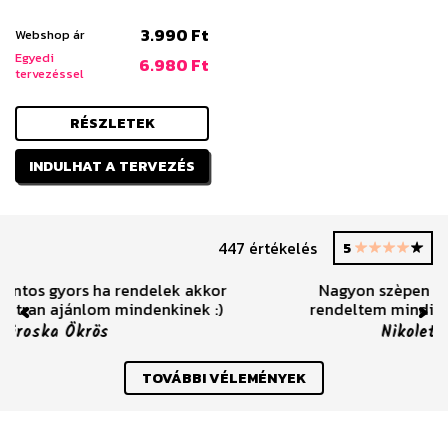
3.990 Ft
Webshop ár
Egyedi
6.980 Ft
tervezéssel
RÉSZLETEK
INDULHAT A TERVEZÉS
447 értékelés
5
Nagyon szèpen köszönöm már többször is
rendeltem mindig nagyon elégedett voltam.
Previous
Nex
Nikolett Rebeka Kovács
TOVÁBBI VÉLEMÉNYEK