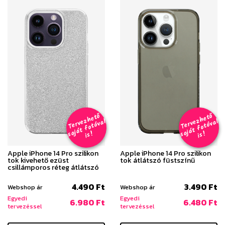
T
er
v
h
e
t
ő
aj
á
t
f
o
t
ó
v
i
s
T
er
v
h
e
t
ő
aj
á
t
f
o
t
ó
v
i
s
e
z
al
e
z
al
s
!
s
!
Apple iPhone 14 Pro szilikon
Apple iPhone 14 Pro szilikon
tok kivehető ezüst
tok átlátszó füstszínű
csillámporos réteg átlátszó
4.490 Ft
3.490 Ft
Webshop ár
Webshop ár
Egyedi
Egyedi
6.980 Ft
6.480 Ft
tervezéssel
tervezéssel