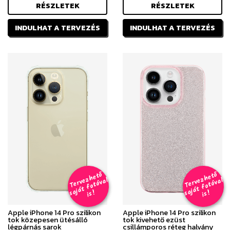
RÉSZLETEK
RÉSZLETEK
INDULHAT A TERVEZÉS
INDULHAT A TERVEZÉS
T
er
v
h
e
t
ő
aj
á
t
f
o
t
ó
v
i
s
T
er
v
h
e
t
ő
aj
á
t
f
o
t
ó
v
i
s
e
z
al
e
z
al
s
!
s
!
Apple iPhone 14 Pro szilikon
Apple iPhone 14 Pro szilikon
tok közepesen ütésálló
tok kivehető ezüst
légpárnás sarok
csillámporos réteg halvány