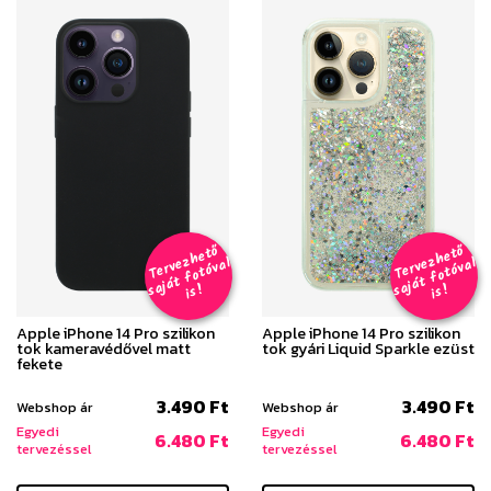
T
er
v
h
e
t
ő
aj
á
t
f
o
t
ó
v
i
s
T
er
v
h
e
t
ő
aj
á
t
f
o
t
ó
v
i
s
e
z
al
e
z
al
s
!
s
!
Apple iPhone 14 Pro szilikon
Apple iPhone 14 Pro szilikon
tok kameravédővel matt
tok gyári Liquid Sparkle ezüst
fekete
3.490 Ft
3.490 Ft
Webshop ár
Webshop ár
Egyedi
Egyedi
6.480 Ft
6.480 Ft
tervezéssel
tervezéssel