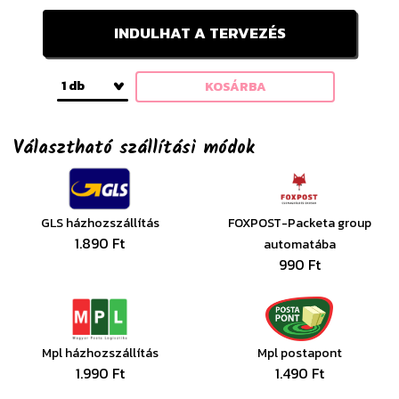
INDULHAT A TERVEZÉS
1 db
KOSÁRBA
Választható szállítási módok
GLS házhozszállítás
FOXPOST-Packeta group
1.890 Ft
automatába
990 Ft
Mpl házhozszállítás
Mpl postapont
1.990 Ft
1.490 Ft