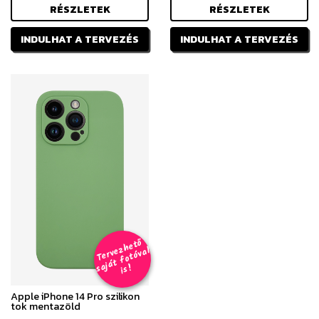
RÉSZLETEK
RÉSZLETEK
INDULHAT A TERVEZÉS
INDULHAT A TERVEZÉS
T
er
v
h
e
t
ő
aj
á
t
f
o
t
ó
v
i
s
e
z
al
s
!
Apple iPhone 14 Pro szilikon
tok mentazöld