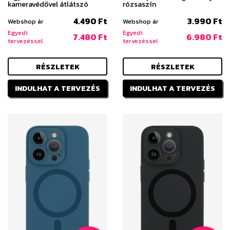
kameravédővel átlátszó
rózsaszín
4.490 Ft
3.990 Ft
Webshop ár
Webshop ár
Egyedi
Egyedi
7.480 Ft
6.980 Ft
tervezéssel
tervezéssel
RÉSZLETEK
RÉSZLETEK
INDULHAT A TERVEZÉS
INDULHAT A TERVEZÉS