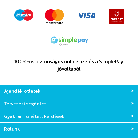
100%-os biztonságos online fizetés a SimplePay
jóvoltából
Ajándék ötletek
Tervezési segédlet
Gyakran ismételt kérdések
Rólunk