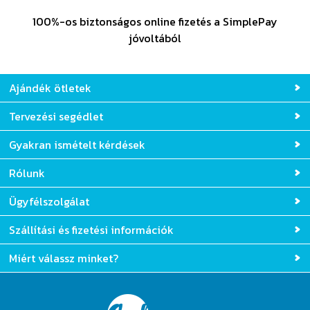
100%-os biztonságos online fizetés a SimplePay
jóvoltából
Ajándék ötletek
Tervezési segédlet
Gyakran ismételt kérdések
Rólunk
Ügyfélszolgálat
Szállítási és fizetési információk
Miért válassz minket?