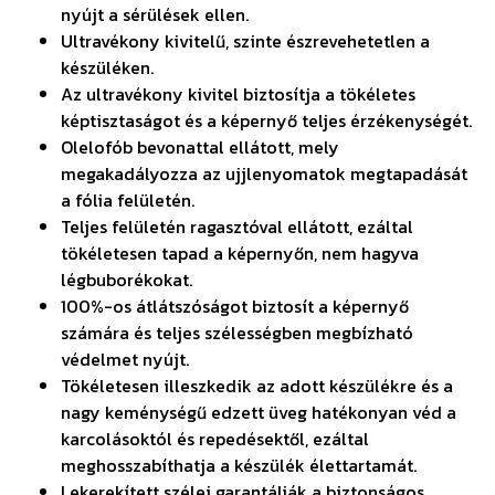
nyújt a sérülések ellen.
Ultravékony kivitelű, szinte észrevehetetlen a
készüléken.
Az ultravékony kivitel biztosítja a tökéletes
képtisztaságot és a képernyő teljes érzékenységét.
Olelofób bevonattal ellátott, mely
megakadályozza az ujjlenyomatok megtapadását
a fólia felületén.
Teljes felületén ragasztóval ellátott, ezáltal
tökéletesen tapad a képernyőn, nem hagyva
légbuborékokat.
100%-os átlátszóságot biztosít a képernyő
számára és teljes szélességben megbízható
védelmet nyújt.
Tökéletesen illeszkedik az adott készülékre és a
nagy keménységű edzett üveg hatékonyan véd a
karcolásoktól és repedésektől, ezáltal
meghosszabíthatja a készülék élettartamát.
Lekerekített szélei garantálják a biztonságos