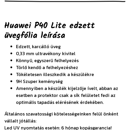
Huawei P40 Lite edzett
üvegfólia
leírása
Edzett, karcálló üveg
0,33 mm ultravékony kivitel
Könnyű, egyszerű felhelyezés
Törlő kendő a felhelyezéshez
Tökéletesen illeszkedik a készülékre
9H Szuper keménység
Amennyiben a készülék kijelzője ívelt, abban az
esetben a protektor csak a sík felületet fedi az
optimális tapadás elérésének érdekében.
Általános szavatossági kötelességeinken felül önként
vállalt jótállás:
Led UV nyomtatás esetén: 6 hónap kopásgarancia!