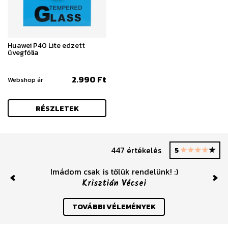
Huawei P40 Lite edzett
üvegfólia
2.990 Ft
Webshop ár
RÉSZLETEK
447 értékelés
5
Imádom csak is tőlük rendelünk! :)
Krisztián Vécsei
Previous
Nex
TOVÁBBI VÉLEMÉNYEK