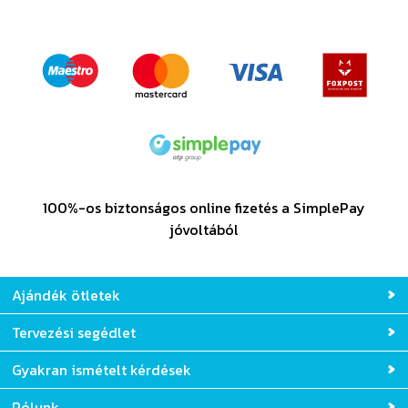
100%-os biztonságos online fizetés a SimplePay
jóvoltából
Ajándék ötletek
Tervezési segédlet
Gyakran ismételt kérdések