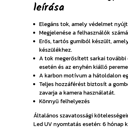
leírása
Elegáns tok, amely védelmet nyújt
Megjelenése a felhasználók számá
Erős, tartós gumiból készült, amel
készülékhez.
A tok megerősített sarkai további
esetén és az enyhén kiálló pereme
A karbon motívum a hátoldalon egy
Teljes hozzáférést biztosít a gom
zavarja a kamera használatát.
Könnyű felhelyezés
Általános szavatossági kötelességeink
Led UV nyomtatás esetén: 6 hónap k