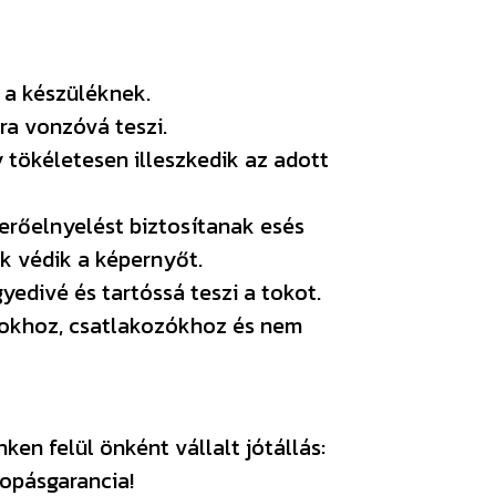
 a készüléknek.
ra vonzóvá teszi.
y tökéletesen illeszkedik az adott
 erőelnyelést biztosítanak esés
k védik a képernyőt.
edivé és tartóssá teszi a tokot.
bokhoz, csatlakozókhoz és nem
en felül önként vállalt jótállás:
opásgarancia!