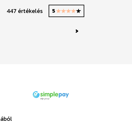
447 értékelés
5
Next
tából