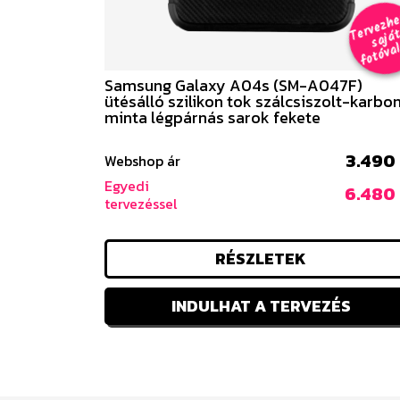
e
a
al 
Samsung Galaxy A04s (SM-A047F)
ütésálló szilikon tok szálcsiszolt-karbo
minta légpárnás sarok fekete
3.490 
Webshop ár
Egyedi
6.480 
tervezéssel
RÉSZLETEK
INDULHAT A TERVEZÉS