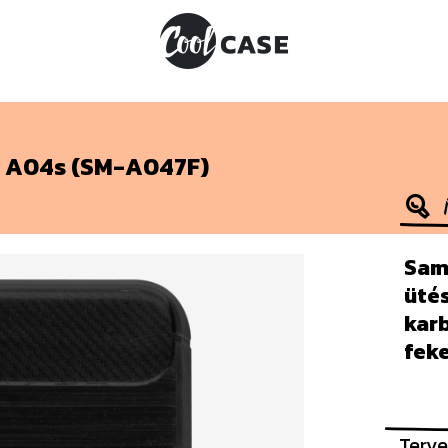
 A04s (SM-A047F)
Sam
ütés
kar
fek
Terve