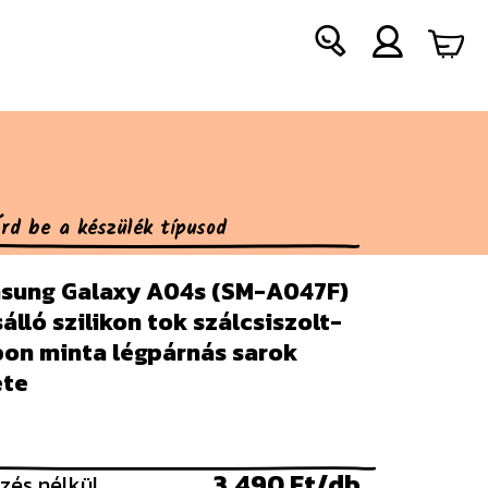
sung Galaxy A04s (SM-A047F)
álló szilikon tok szálcsiszolt-
bon minta légpárnás sarok
ete
3.490 Ft/db
zés nélkül