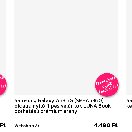
r
v
e
z
h
e
t
ő
j
á
f
o
t
ó
v
i
s
er
v
e
z
h
e
t
ő
aj
á
f
o
t
ó
v
al i
s
T
t
T
t
s
!
s
!
Samsung Galaxy A53 5G (SM-A5360)
Sa
oldalra nyíló flipes velúr tok LUNA Book
ke
bőrhatású prémium arany
Ft
4.490 Ft
Webshop ár