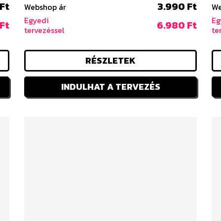
Ft
3.990 Ft
Webshop ár
We
Egyedi
Eg
Ft
6.980 Ft
tervezéssel
te
RÉSZLETEK
INDULHAT A TERVEZÉS