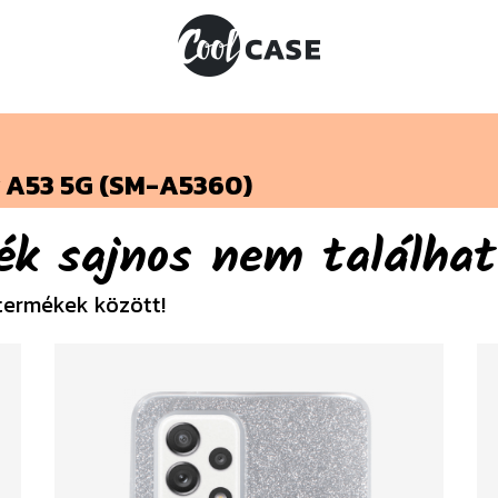
 A53 5G (SM-A5360)
ék sajnos nem találhat
termékek között!