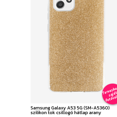
e
a
al 
Samsung Galaxy A53 5G (SM-A5360)
szilikon tok csillogó hátlap arany