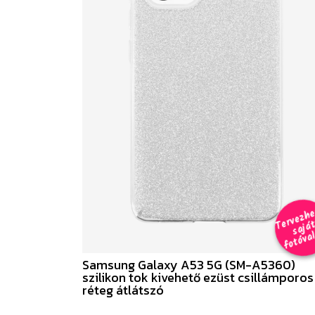
e
a
al 
Samsung Galaxy A53 5G (SM-A5360)
szilikon tok kivehető ezüst csillámporos
réteg átlátszó