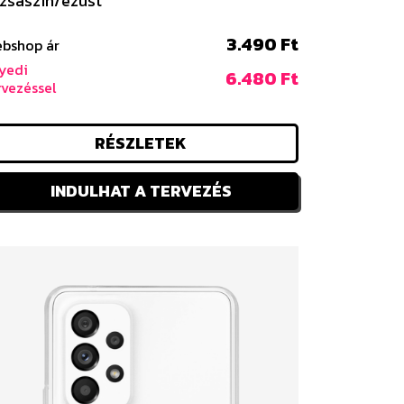
zsaszín/ezüst
3.490 Ft
bshop ár
yedi
6.480 Ft
rvezéssel
RÉSZLETEK
INDULHAT A TERVEZÉS