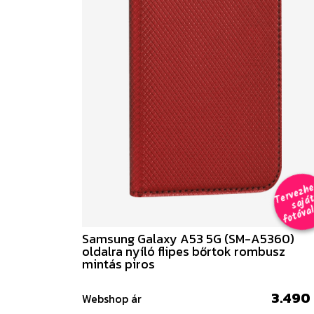
e
a
al 
Samsung Galaxy A53 5G (SM-A5360)
oldalra nyíló flipes bőrtok rombusz
mintás piros
3.490 
Webshop ár