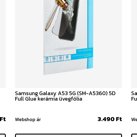
Samsung Galaxy A53 5G (SM-A5360) 5D
Sa
Full Glue kerámia üvegfólia
Fu
Ft
3.490 Ft
Webshop ár
We