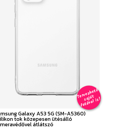
er
v
e
z
h
e
t
ő
aj
á
f
o
t
ó
v
al i
s
T
t
s
!
msung Galaxy A53 5G (SM-A5360)
ilikon tok közepesen ütésálló
meravédővel átlátszó