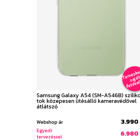
e
a
al 
Samsung Galaxy A54 (SM-A546B) szilik
tok közepesen ütésálló kameravédővel
átlátszó
3.990 
Webshop ár
Egyedi
6.980 
tervezéssel