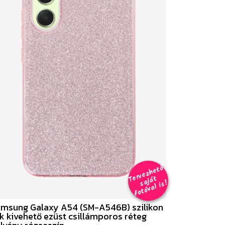
er
v
e
z
h
e
t
ő
aj
á
f
o
t
ó
v
al i
s
T
t
s
!
msung Galaxy A54 (SM-A546B) szilikon
k kivehető ezüst csillámporos réteg