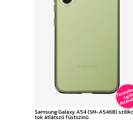
e
a
al 
Samsung Galaxy A54 (SM-A546B) szilik
tok átlátszó füstszínű