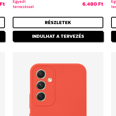
Egyedi
Eg
Ft
6.480 Ft
tervezéssel
te
RÉSZLETEK
INDULHAT A TERVEZÉS