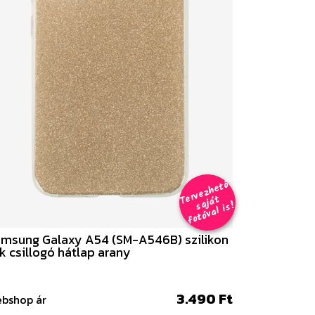
er
v
e
z
h
e
t
ő
aj
á
f
o
t
ó
v
al i
s
T
t
s
!
msung Galaxy A54 (SM-A546B) szilikon
k csillogó hátlap arany
3.490 Ft
bshop ár