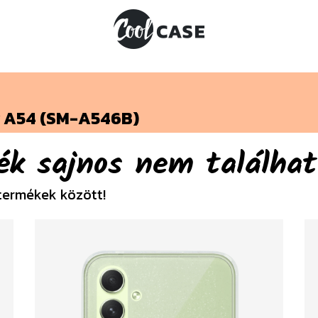
 A54 (SM-A546B)
ék sajnos nem találhat
termékek között!