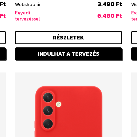
Ft
3.490 Ft
Webshop ár
We
Egyedi
Eg
Ft
6.480 Ft
tervezéssel
te
RÉSZLETEK
INDULHAT A TERVEZÉS