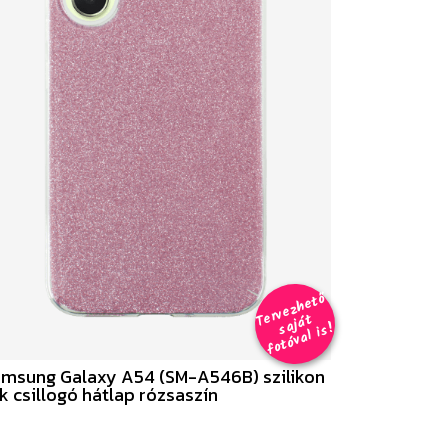
er
v
e
z
h
e
t
ő
aj
á
f
o
t
ó
v
al i
s
T
t
s
!
msung Galaxy A54 (SM-A546B) szilikon
k csillogó hátlap rózsaszín