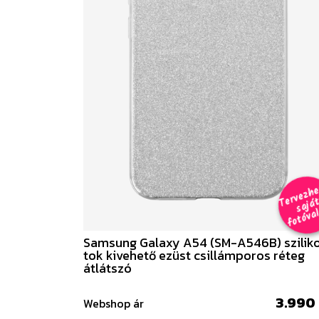
e
a
al 
Samsung Galaxy A54 (SM-A546B) szilik
tok kivehető ezüst csillámporos réteg
átlátszó
3.990 
Webshop ár