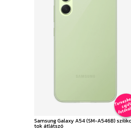
e
a
al 
Samsung Galaxy A54 (SM-A546B) szilik
tok átlátszó