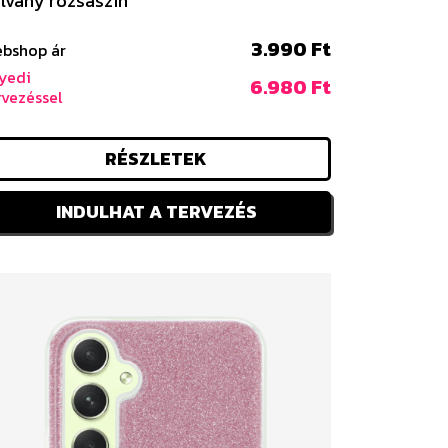
lvány rózsaszín
3.990 Ft
bshop ár
yedi
6.980 Ft
rvezéssel
RÉSZLETEK
INDULHAT A TERVEZÉS