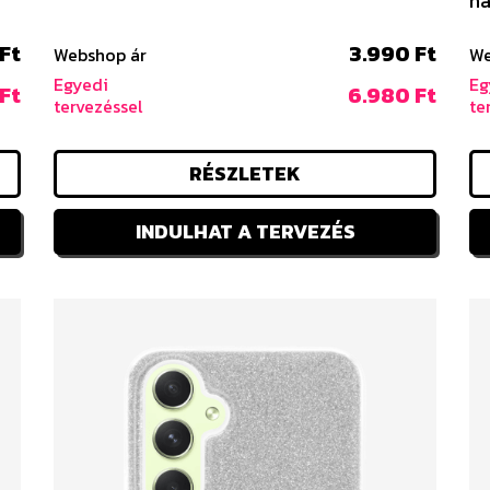
ha
Ft
3.990 Ft
Webshop ár
We
Egyedi
Eg
Ft
6.980 Ft
tervezéssel
te
RÉSZLETEK
INDULHAT A TERVEZÉS