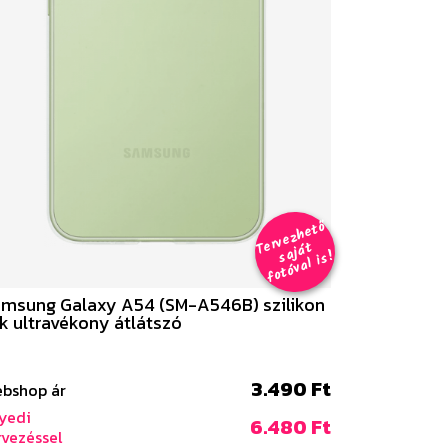
er
v
e
z
h
e
t
ő
aj
á
f
o
t
ó
v
al i
s
T
t
s
!
msung Galaxy A54 (SM-A546B) szilikon
k ultravékony átlátszó
3.490 Ft
bshop ár
yedi
6.480 Ft
rvezéssel