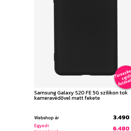
e
a
al 
Samsung Galaxy S20 FE 5G szilikon tok
kameravédővel matt fekete
3.490 
Webshop ár
Egyedi
6.480 