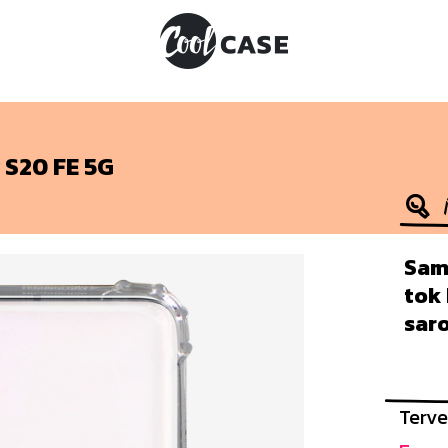
 S20 FE 5G
Sam
tok
sar
Terve