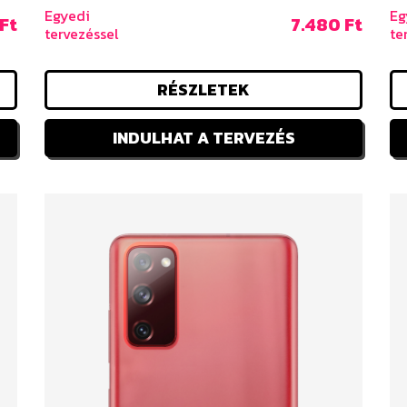
Egyedi
Eg
Ft
7.480 Ft
tervezéssel
te
RÉSZLETEK
INDULHAT A TERVEZÉS