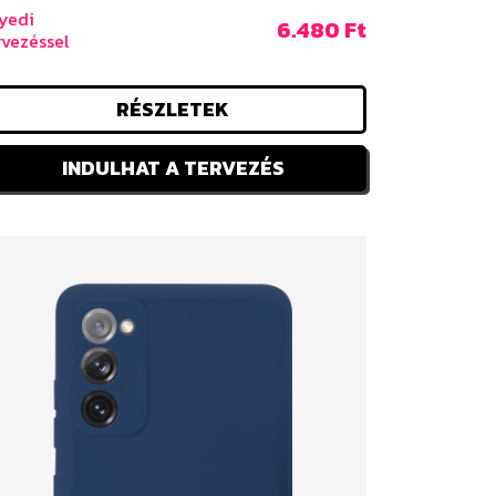
yedi
6.480 Ft
rvezéssel
RÉSZLETEK
INDULHAT A TERVEZÉS