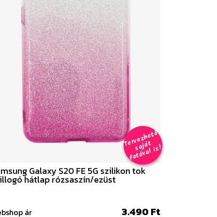
er
v
e
z
h
e
t
ő
aj
á
f
o
t
ó
v
al i
s
T
t
s
!
msung Galaxy S20 FE 5G szilikon tok
illogó hátlap rózsaszín/ezüst
3.490 Ft
bshop ár