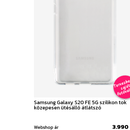
e
a
al 
Samsung Galaxy S20 FE 5G szilikon tok
közepesen ütésálló átlátszó
3.990 
Webshop ár