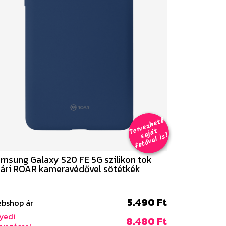
er
v
e
z
h
e
t
ő
aj
á
f
o
t
ó
v
al i
s
T
t
s
!
msung Galaxy S20 FE 5G szilikon tok
ári ROAR kameravédővel sötétkék
5.490 Ft
bshop ár
yedi
8.480 Ft