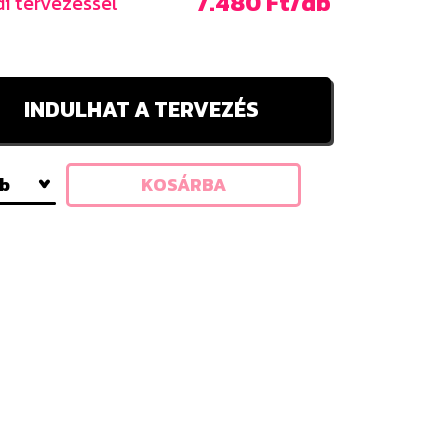
7.480 Ft/db
i tervezéssel
INDULHAT A TERVEZÉS
db
KOSÁRBA