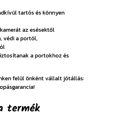
ndkívül tartós és könnyen
 kamerát az esésektől
, védi a portól,
ól
iztosítanak a portokhoz és
en felül önként vállalt jótállás:
opásgarancia!
a termék