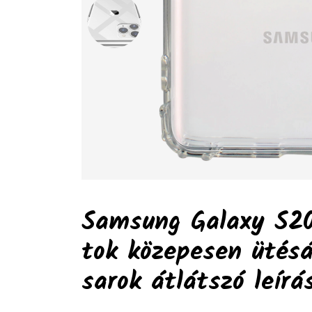
Samsung Galaxy S20
tok közepesen ütésá
sarok átlátszó
leírá