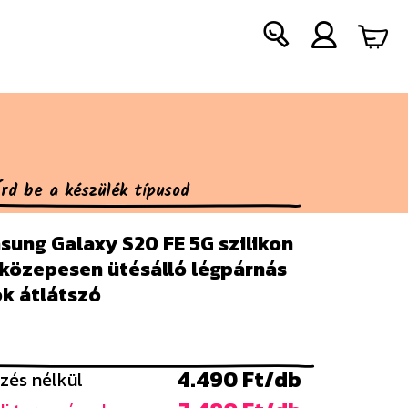
sung Galaxy S20 FE 5G szilikon
 közepesen ütésálló légpárnás
ok átlátszó
4.490 Ft/db
zés nélkül