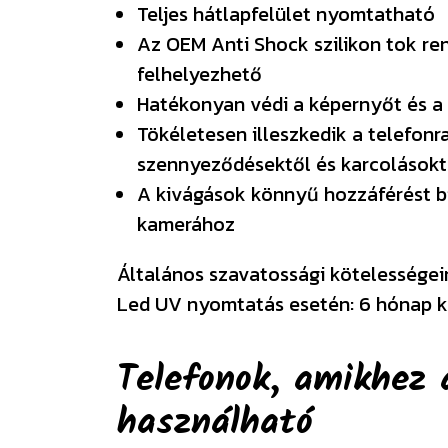
Teljes hátlapfelület nyomtatható
Az OEM Anti Shock szilikon tok re
felhelyezhető
Hatékonyan védi a képernyőt és a
Tökéletesen illeszkedik a telefonra
szennyeződésektől és karcolásokt
A kivágások könnyű hozzáférést b
kamerához
Általános szavatossági kötelességeink
Led UV nyomtatás esetén: 6 hónap k
Telefonok, amikhez 
használható