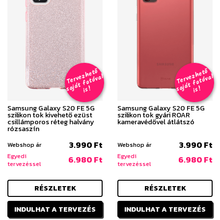
T
er
v
h
e
t
ő
aj
á
t
f
o
t
ó
v
i
s
T
er
v
h
e
t
ő
aj
á
t
f
o
t
ó
v
i
s
e
z
al
e
z
al
s
!
s
!
Samsung Galaxy S20 FE 5G
Samsung Galaxy S20 FE 5G
szilikon tok kivehető ezüst
szilikon tok gyári ROAR
csillámporos réteg halvány
kameravédővel átlátszó
rózsaszín
3.990 Ft
3.990 Ft
Webshop ár
Webshop ár
Egyedi
Egyedi
6.980 Ft
6.980 Ft
tervezéssel
tervezéssel
RÉSZLETEK
RÉSZLETEK
INDULHAT A TERVEZÉS
INDULHAT A TERVEZÉS