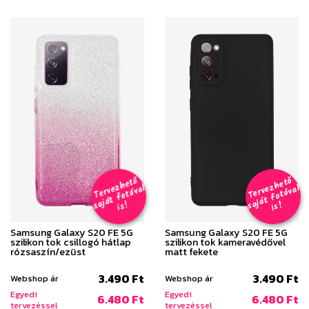
T
er
v
h
e
t
ő
aj
á
t
f
o
t
ó
v
i
s
T
er
v
h
e
t
ő
aj
á
t
f
o
t
ó
v
i
s
e
z
al
e
z
al
s
!
s
!
Samsung Galaxy S20 FE 5G
Samsung Galaxy S20 FE 5G
szilikon tok csillogó hátlap
szilikon tok kameravédővel
rózsaszín/ezüst
matt fekete
3.490 Ft
3.490 Ft
Webshop ár
Webshop ár
Egyedi
Egyedi
6.480 Ft
6.480 Ft
tervezéssel
tervezéssel