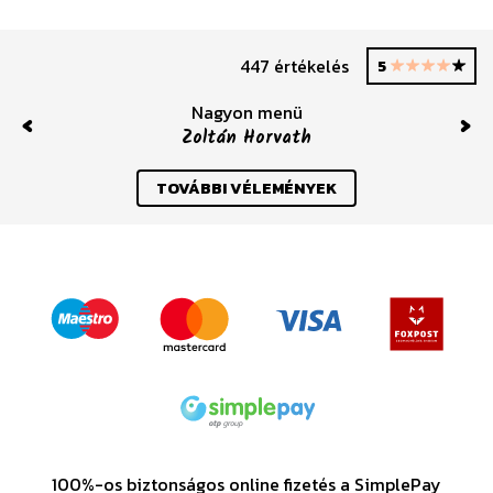
447 értékelés
5
Nagyon menü
S
Zoltán Horvath
Previous
Nex
TOVÁBBI VÉLEMÉNYEK