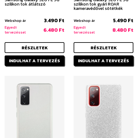
szilikon tok átlátszó
szilikon tok gyári ROAR
kameravédővel sötétkék
3.490 Ft
5.490 Ft
Webshop ár
Webshop ár
Egyedi
Egyedi
6.480 Ft
8.480 Ft
tervezéssel
tervezéssel
RÉSZLETEK
RÉSZLETEK
INDULHAT A TERVEZÉS
INDULHAT A TERVEZÉS