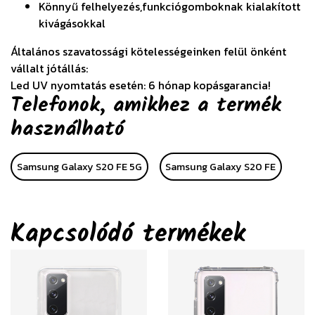
Könnyű felhelyezés,funkciógomboknak kialakított
kivágásokkal
Általános szavatossági kötelességeinken felül önként
vállalt jótállás:
Led UV nyomtatás esetén: 6 hónap kopásgarancia!
Telefonok, amikhez a termék
használható
Samsung Galaxy S20 FE 5G
Samsung Galaxy S20 FE
Kapcsolódó termékek