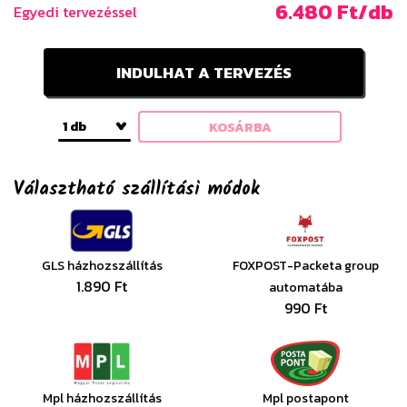
6.480 Ft/db
Egyedi tervezéssel
INDULHAT A TERVEZÉS
1 db
KOSÁRBA
Választható szállítási módok
GLS házhozszállítás
FOXPOST-Packeta group
1.890 Ft
automatába
990 Ft
Mpl házhozszállítás
Mpl postapont