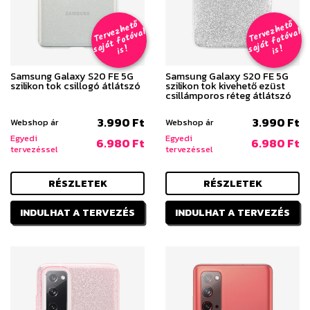
T
er
v
h
e
t
ő
aj
á
t
f
o
t
ó
v
i
s
T
er
v
h
e
t
ő
aj
á
t
f
o
t
ó
v
i
s
e
z
al
e
z
al
s
!
s
!
Samsung Galaxy S20 FE 5G
Samsung Galaxy S20 FE 5G
szilikon tok csillogó átlátszó
szilikon tok kivehető ezüst
csillámporos réteg átlátszó
3.990 Ft
3.990 Ft
Webshop ár
Webshop ár
Egyedi
Egyedi
6.980 Ft
6.980 Ft
tervezéssel
tervezéssel
RÉSZLETEK
RÉSZLETEK
INDULHAT A TERVEZÉS
INDULHAT A TERVEZÉS