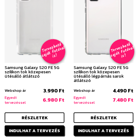
T
er
v
h
e
t
ő
aj
á
t
f
o
t
ó
v
i
s
T
er
v
h
e
t
ő
aj
á
t
f
o
t
ó
v
i
s
e
z
al
e
z
al
s
!
s
!
Samsung Galaxy S20 FE 5G
Samsung Galaxy S20 FE 5G
szilikon tok közepesen
szilikon tok közepesen
ütésálló átlátszó
ütésálló légpárnás sarok
átlátszó
3.990 Ft
4.490 Ft
Webshop ár
Webshop ár
Egyedi
Egyedi
6.980 Ft
7.480 Ft
tervezéssel
tervezéssel
RÉSZLETEK
RÉSZLETEK
INDULHAT A TERVEZÉS
INDULHAT A TERVEZÉS