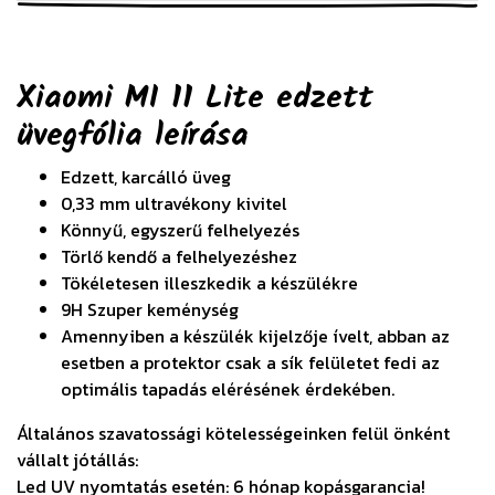
Xiaomi MI 11 Lite edzett
üvegfólia
leírása
Edzett, karcálló üveg
0,33 mm ultravékony kivitel
Könnyű, egyszerű felhelyezés
Törlő kendő a felhelyezéshez
Tökéletesen illeszkedik a készülékre
9H Szuper keménység
Amennyiben a készülék kijelzője ívelt, abban az
esetben a protektor csak a sík felületet fedi az
optimális tapadás elérésének érdekében.
Általános szavatossági kötelességeinken felül önként
vállalt jótállás:
Led UV nyomtatás esetén: 6 hónap kopásgarancia!