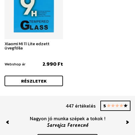
Xiaomi MI 11 Lite edzett
üvegfólia
2.990 Ft
Webshop ár
RÉSZLETEK
447 értékelés
5
Nagyon jó munka szépek a tokok !
Sarvajcz Ferencné
Previous
Nex