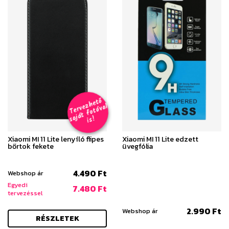
T
er
v
h
e
t
ő
aj
á
t
f
o
t
ó
v
i
s
e
z
al
s
!
Xiaomi MI 11 Lite lenyíló flipes
Xiaomi MI 11 Lite edzett
bőrtok fekete
üvegfólia
4.490 Ft
Webshop ár
Egyedi
7.480 Ft
tervezéssel
2.990 Ft
Webshop ár
RÉSZLETEK