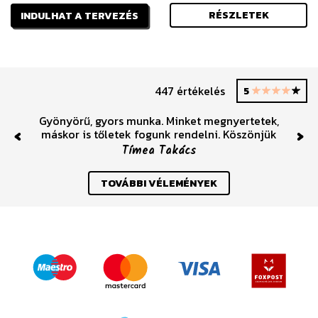
RÉSZLETEK
INDULHAT A TERVEZÉS
447 értékelés
5
Gyönyörű, gyors munka. Minket megnyertetek,
máskor is tőletek fogunk rendelni. Köszönjük
Previous
Nex
Tímea Takács
TOVÁBBI VÉLEMÉNYEK