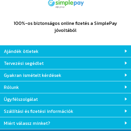
100%-os biztonságos online fizetés a SimplePay
jóvoltából
Ajándék ötletek
Tervezési segédlet
Gyakran ismételt kérdések
Rólunk
Ügyfélszolgálat
Szállítási és fizetési információk
Miért válassz minket?