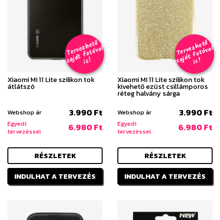
T
er
v
h
e
t
ő
aj
á
t
f
o
t
ó
v
i
s
T
er
v
h
e
t
ő
aj
á
t
f
o
t
ó
v
i
s
e
z
al
e
z
al
s
!
s
!
Xiaomi MI 11 Lite szilikon tok
Xiaomi MI 11 Lite szilikon tok
átlátszó
kivehető ezüst csillámporos
réteg halvány sárga
3.990 Ft
3.990 Ft
Webshop ár
Webshop ár
Egyedi
Egyedi
6.980 Ft
6.980 Ft
tervezéssel
tervezéssel
RÉSZLETEK
RÉSZLETEK
INDULHAT A TERVEZÉS
INDULHAT A TERVEZÉS