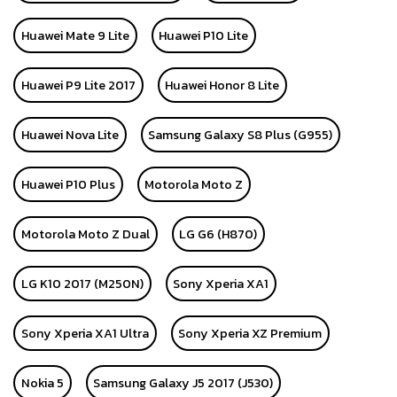
Huawei Mate 9 Lite
Huawei P10 Lite
Huawei P9 Lite 2017
Huawei Honor 8 Lite
Huawei Nova Lite
Samsung Galaxy S8 Plus (G955)
Huawei P10 Plus
Motorola Moto Z
Motorola Moto Z Dual
LG G6 (H870)
LG K10 2017 (M250N)
Sony Xperia XA1
Sony Xperia XA1 Ultra
Sony Xperia XZ Premium
Nokia 5
Samsung Galaxy J5 2017 (J530)