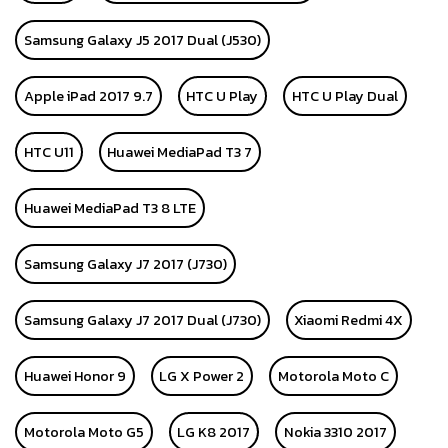
Samsung Galaxy J5 2017 Dual (J530)
Apple iPad 2017 9.7
HTC U Play
HTC U Play Dual
HTC U11
Huawei MediaPad T3 7
Huawei MediaPad T3 8 LTE
Samsung Galaxy J7 2017 (J730)
Samsung Galaxy J7 2017 Dual (J730)
Xiaomi Redmi 4X
Huawei Honor 9
LG X Power 2
Motorola Moto C
Motorola Moto G5
LG K8 2017
Nokia 3310 2017