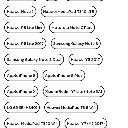
Huawei Nova 2
Huawei MediaPad T3 10 LTE
Huawei P9 Lite Mini
Motorola Moto C Plus
Huawei P8 Lite 2017
Samsung Galaxy Note 8
Samsung Galaxy Note 8 Dual
Huawei Y5 2017
Apple iPhone 8
Apple iPhone 8 Plus
Apple iPhone X
Xiaomi Redmi Y1 Lite (Note 5A)
LG G5 SE (H840)
Huawei MediaPad T3 8 Wifi
Huawei MediaPad T3 10 Wifi
Huawei Y7 (Y7 2017)