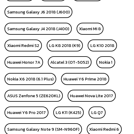
Samsung Galaxy J6 2018 (J600)
Samsung Galaxy J4 2018 (J400)
Xiaomi Mi 8
Xiaomi Redmi S2
LG K8 2018 (K9)
LG K10 2018
Huawei Honor 7A
Alcatel 3 (OT-5052)
Nokia 1
Nokia X6 2018 (6.1 Plus)
Huawei Y6 Prime 2018
ASUS Zenfone 5 (ZE620KL)
Huawei Nova Lite 2017
Huawei Y6 Pro 2017
LG K11 (K425)
LG Q7
Samsung Galaxy Note 9 (SM-N960F)
Xiaomi Redmi 6