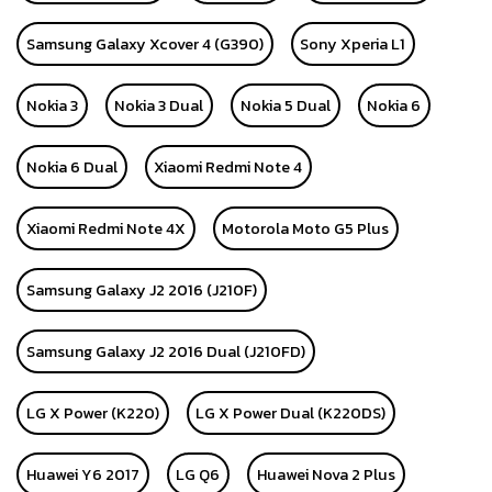
Samsung Galaxy Xcover 4 (G390)
Sony Xperia L1
Nokia 3
Nokia 3 Dual
Nokia 5 Dual
Nokia 6
Nokia 6 Dual
Xiaomi Redmi Note 4
Xiaomi Redmi Note 4X
Motorola Moto G5 Plus
Samsung Galaxy J2 2016 (J210F)
Samsung Galaxy J2 2016 Dual (J210FD)
LG X Power (K220)
LG X Power Dual (K220DS)
Huawei Y6 2017
LG Q6
Huawei Nova 2 Plus