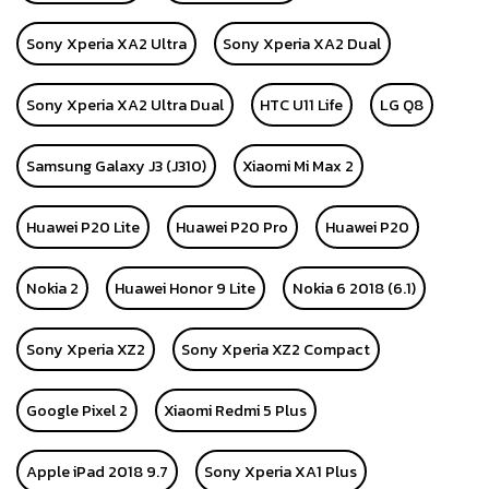
Sony Xperia XA2 Ultra
Sony Xperia XA2 Dual
Sony Xperia XA2 Ultra Dual
HTC U11 Life
LG Q8
Samsung Galaxy J3 (J310)
Xiaomi Mi Max 2
Huawei P20 Lite
Huawei P20 Pro
Huawei P20
Nokia 2
Huawei Honor 9 Lite
Nokia 6 2018 (6.1)
Sony Xperia XZ2
Sony Xperia XZ2 Compact
Google Pixel 2
Xiaomi Redmi 5 Plus
Apple iPad 2018 9.7
Sony Xperia XA1 Plus