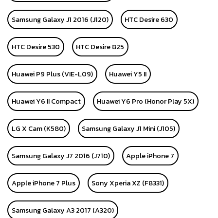
Samsung Galaxy J1 2016 (J120)
HTC Desire 630
HTC Desire 530
HTC Desire 825
Huawei P9 Plus (VIE-L09)
Huawei Y5 II
Huawei Y6 II Compact
Huawei Y6 Pro (Honor Play 5X)
LG X Cam (K580)
Samsung Galaxy J1 Mini (J105)
Samsung Galaxy J7 2016 (J710)
Apple iPhone 7
Apple iPhone 7 Plus
Sony Xperia XZ (F8331)
Samsung Galaxy A3 2017 (A320)