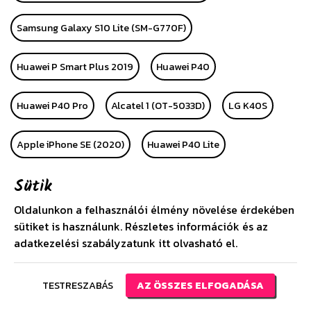
Samsung Galaxy S10 Lite (SM-G770F)
Huawei P Smart Plus 2019
Huawei P40
Huawei P40 Pro
Alcatel 1 (OT-5033D)
LG K40S
Apple iPhone SE (2020)
Huawei P40 Lite
Sütik
Huawei P40 Lite E
Samsung Galaxy A21 (SM-A210F)
Oldalunkon a felhasználói élmény növelése érdekében
Huawei Y6s (2019)
Xiaomi Redmi Note 9S
sütiket is használunk. Részletes információk és az
adatkezelési szabályzatunk
itt
olvasható el.
Xiaomi Redmi Note 9 Pro
TESTRESZABÁS
AZ ÖSSZES ELFOGADÁSA
Samsung Galaxy A41 ( SM-A415F)
Motorola Moto G7