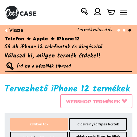
Termékválasztás
Vissza
Telefon
Apple
IPhone 12
56 db iPhone 12 telefontok és kiegészítő
Válaszd ki, milyen termék érdekel!
Tervezhető iPhone 12 termékek
WEBSHOP TERMÉKEK
szilikon tok
oldalra nyíló flipes bőrtok
oldalra nyíló flipes textilbőr