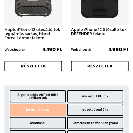
Apple iPhone 12 ütésálló tok
Apple iPhone 12 ütésálló tok
légpárnás sarkas, hibrid
DEFENDER fekete
Forcell Armor fekete
4.490 Ft
4.990 Ft
Webshop ár
Webshop ár
RÉSZLETEK
RÉSZLETEK
2. generációs AirPod töltő
ütésálló TPU tok
szilikon tok
kemény hátlap
edzett üvegfólia
adatkábel
kameralencse védő üvegfólia