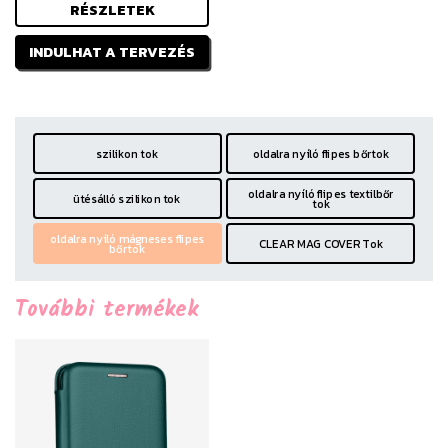
RÉSZLETEK
INDULHAT A TERVEZÉS
szilikon tok
oldalra nyíló flipes bőrtok
oldalra nyíló flipes textilbőr
ütésálló szilikon tok
tok
oldalra nyíló mágneses flipes
CLEAR MAG COVER Tok
bőrtok
További termékek