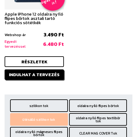
s
!
Apple iPhone 12 oldalra nyíló
flipes bőrtok asztali tartó
funkciós sötétkék
3.490 Ft
Webshop ár
Egyedi
6.480 Ft
tervezéssel
RÉSZLETEK
INDULHAT A TERVEZÉS
szilikon tok
oldalra nyíló flipes bőrtok
oldalra nyíló flipes textilbőr
ütésálló szilikon tok
tok
oldalra nyíló mágneses flipes
CLEAR MAG COVER Tok
bőrtok