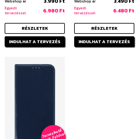
3.990 Ft
3.490 Ft
Webshop ár
Webshop ár
Egyedi
Egyedi
6.980 Ft
6.480 Ft
tervezéssel
tervezéssel
RÉSZLETEK
RÉSZLETEK
INDULHAT A TERVEZÉS
INDULHAT A TERVEZÉS
T
er
v
h
e
t
ő
aj
á
t
f
o
t
ó
v
i
s
e
z
al