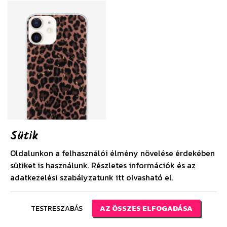
Sütik
Oldalunkon a felhasználói élmény növelése érdekében
Apple iPhone 12 kemény
sütiket is használunk. Részletes információk és az
hátlap Gold Glam Leopard
adatkezelési szabályzatunk
itt
olvasható el.
3.990 Ft
Webshop ár
TESTRESZABÁS
AZ ÖSSZES ELFOGADÁSA
RÉSZLETEK