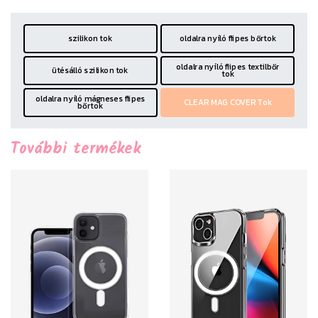
szilikon tok
oldalra nyíló flipes bőrtok
oldalra nyíló flipes textilbőr
ütésálló szilikon tok
tok
oldalra nyíló mágneses flipes
CLEAR MAG COVER Tok
bőrtok
További termékek