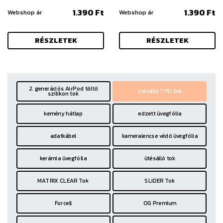
1.390 Ft
1.390 Ft
Webshop ár
Webshop ár
RÉSZLETEK
RÉSZLETEK
2. generációs AirPod töltő
ütésálló TPU tok
szilikon tok
kemény hátlap
edzett üvegfólia
adatkábel
kameralencse védő üvegfólia
kerámia üvegfólia
ütésálló tok
MATRIX CLEAR Tok
SLIDER Tok
Forcell
OG Premium