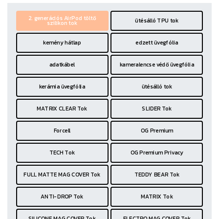
2. generációs AirPod töltő
ütésálló TPU tok
szilikon tok
kemény hátlap
edzett üvegfólia
adatkábel
kameralencse védő üvegfólia
kerámia üvegfólia
ütésálló tok
MATRIX CLEAR Tok
SLIDER Tok
Forcell
OG Premium
TECH Tok
OG Premium Privacy
FULL MATTE MAG COVER Tok
TEDDY BEAR Tok
ANTI-DROP Tok
MATRIX Tok
SILICONE MAG COVER Tok
ELECTRO MAG COVER Tok