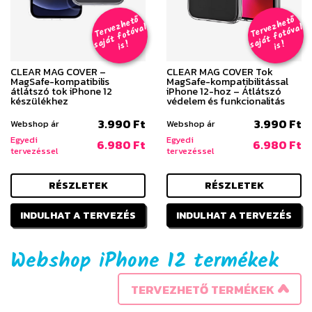
T
er
v
h
e
t
ő
aj
á
t
f
o
t
ó
v
i
s
T
er
v
h
e
t
ő
aj
á
t
f
o
t
ó
v
i
s
e
z
al
e
z
al
s
!
s
!
CLEAR MAG COVER –
CLEAR MAG COVER Tok
MagSafe-kompatibilis
MagSafe-kompatibilitással
átlátszó tok iPhone 12
iPhone 12-hoz – Átlátszó
készülékhez
védelem és funkcionalitás
3.990 Ft
3.990 Ft
Webshop ár
Webshop ár
Egyedi
Egyedi
6.980 Ft
6.980 Ft
tervezéssel
tervezéssel
RÉSZLETEK
RÉSZLETEK
INDULHAT A TERVEZÉS
INDULHAT A TERVEZÉS
Webshop iPhone 12 termékek
TERVEZHETŐ TERMÉKEK