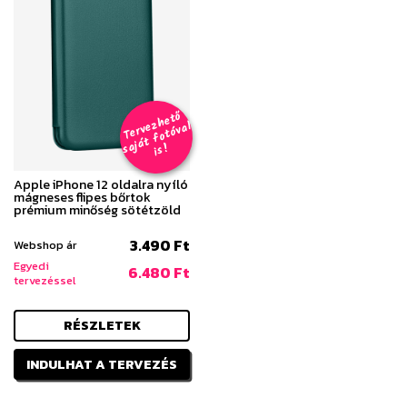
T
er
v
h
e
t
ő
aj
á
t
f
o
t
ó
v
i
s
e
z
al
s
!
Apple iPhone 12 oldalra nyíló
mágneses flipes bőrtok
prémium minőség sötétzöld
3.490 Ft
Webshop ár
Egyedi
6.480 Ft
tervezéssel
RÉSZLETEK
INDULHAT A TERVEZÉS