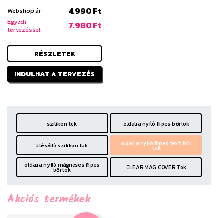
4.990 Ft
Webshop ár
Egyedi
7.980 Ft
tervezéssel
RÉSZLETEK
INDULHAT A TERVEZÉS
szilikon tok
oldalra nyíló flipes bőrtok
oldalra nyíló flipes textilbőr
ütésálló szilikon tok
tok
oldalra nyíló mágneses flipes
CLEAR MAG COVER Tok
bőrtok
Akciós termékek