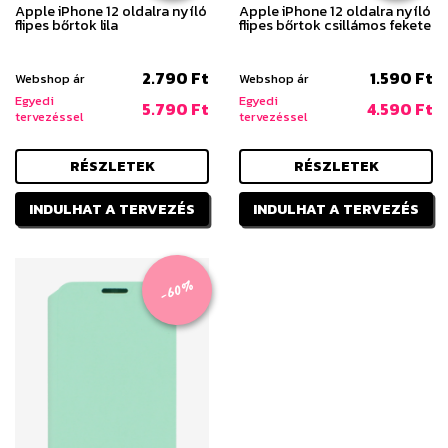
Apple iPhone 12 oldalra nyíló
Apple iPhone 12 oldalra nyíló
flipes bőrtok lila
flipes bőrtok csillámos fekete
2.790 Ft
1.590 Ft
Webshop ár
Webshop ár
Egyedi
Egyedi
5.790 Ft
4.590 Ft
tervezéssel
tervezéssel
RÉSZLETEK
RÉSZLETEK
INDULHAT A TERVEZÉS
INDULHAT A TERVEZÉS
-60%