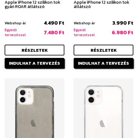
Apple iPhone 12 szilikon tok
Apple iPhone 12 szilikon tok
gyári ROAR átlátszó
átlátszó
4.490 Ft
3.990 Ft
Webshop ár
Webshop ár
Egyedi
Egyedi
7.480 Ft
6.980 Ft
tervezéssel
tervezéssel
RÉSZLETEK
RÉSZLETEK
INDULHAT A TERVEZÉS
INDULHAT A TERVEZÉS