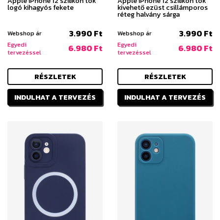
Apple iPhone 12 szilikon tok
Apple iPhone 12 szilikon tok
logó kihagyós fekete
kivehető ezüst csillámporos
réteg halvány sárga
3.990 Ft
3.990 Ft
Webshop ár
Webshop ár
Egyedi
Egyedi
6.980 Ft
6.980 Ft
tervezéssel
tervezéssel
RÉSZLETEK
RÉSZLETEK
INDULHAT A TERVEZÉS
INDULHAT A TERVEZÉS